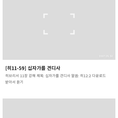
❏말씀침례교회 ❏AV1611.net ❏Peter
Yoon
구독하기
카카오톡
라인
트위터
Graceful, Wonderful, Powerful, Inspirational
preaching!!
구독하기
카카오스토리
밴드
네이버 블로그
Pocke
2007.05.30
[히11-59] 십자가를 견디사
히브리서 11장 강해 제목: 십자가를 견디사 말씀: 히12:2 다운로드
받아서 듣기