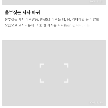
2005. 5. 21.
울부짖는 사자 마귀
울부짖는 사자 마귀말씀. 벧전5:8 마귀는 뱀, 용, 리비야단 등 다양한
모습으로 묘사되는데 그 중 한 가지는 사자(lion)입니다. 이는
주님께서 유다 지파의 사자이시기 때문입니다. 마귀는 주님의 역할은
무엇이든지 흉내를 냅니다. 이는 이미 위조자 마귀를 통해서
배웠습니다. 마귀는 울부짖는 사자입니다. 사자는 그룹들의 모양
가운데 하나이기도 합니다. 야곱은 죽기 전에 12 아들들에 대해서
하나님의 말씀을 대언하면서 유다에 대해서 이렇게 말했습니다.
[유다야, 너는 사자 새끼로다. 내 아들아, 네가 탈취한 것을 떠나서
올라갔도다. 그가 엎드리고 웅크린 것이 사자 같고 늙은 사자 같으니
누가 그를 건드려 화나게 하리요?](창49:9). 이는 주님이 유다
지파에서 나오심을 예언한 것입니다. [장로들 중에 한..
2005. 5. 20.