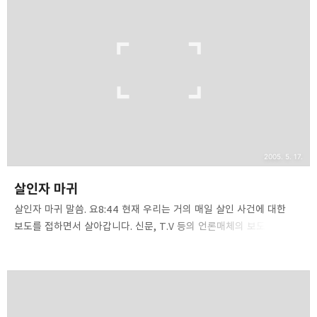
있으리요?](렘17:9). 모든 것보다 거짓되고 사악한 것이 마음이기에
어떤 강한 교육과 엄한 훈련과 무거운 규율과 법으로도 거짓은 막을
길이 없습니다. 법과 교육이 어느 정도 행동을 억제할 수 있지만 이는
현상을 약간 누그러뜨릴 뿐 원인과 본질은 결코 손댈 수 없습니다.
거짓말은 마음에서 나오는 것입니다. [이는 ..
2005. 5. 17.
살인자 마귀
살인자 마귀 말씀. 요8:44 현재 우리는 거의 매일 살인 사건에 대한
보도를 접하면서 살아갑니다. 신문, T.V 등의 언론매체의 보도를 보면
살인은 가장 흔히 일어나는 범죄 가운데 하나로 지면과 화면에
등장합니다. 저는 설교를 준비하기 위해 대검찰청 자료를 한번
살펴보았습니다. 우리나라의 살인건수가 가장 많았던 1998년의 경우
경찰청 통계에 따르면 1998년 1년 동안 모두 963건의 살인사건이
일어난 것으로 보고되고 있습니다. 이를 좀더 자세히 살펴보면 살인