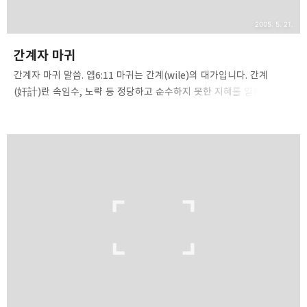
2005. 5. 21.
간계자 마귀
간계자 마귀 말씀. 엡6:11 마귀는 간계(wile)의 대가입니다. 간계
(奸計)란 속임수, 노략 등 정당하고 순수하지 못한 지혜를 일컫습니다.
마귀의 지혜, 세상의 지혜, 육신의 지혜를 성경은 간계(奸計), 또는
간교(奸巧)함이라고 말합니다. 마귀는 간계에 능하며, 성도들을
속입니다. 하나님의 일을 엎으려고 합니다. 사도 바울은 [너희가 마귀의
간계(奸計)를 능히 대적하고 서기 위하여 하나님의 전신갑주
(全身甲胄)를 입을지니](엡6:11)라고 말합니다. 오늘 우리는 마귀의
간계, 즉 간계자(奸計者) 마귀에 대해서 함께 살펴보고자 합니다.
성령께서는 능하신 조언자이시며, 상담자이시며, 훌륭한
전략가이십니다. 킹제임스 영어 성경에서는 counsel이라고 말하는데
우리말로는 조언, 상담, 모략, 권고, 계획 등 ..