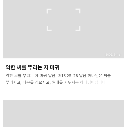
880건, 존속살해 52건, 자살교사방조 13건, 영아살해 9건,
위계촉탁살인 8건, 촉탁승낙살인 1건 등으로 집계됩니다. 이는
대검찰청에서 집계한 966건에 비해 3건 작은 수치입니다. 다음으로
살인 이외의 다른 범주로 집계되는 사건을 상대적..
2005. 5. 16.
악한 씨를 뿌리는 자 마귀
악한 씨를 뿌리는 자 마귀 말씀. 마13:25-28 말씀 하나님은 씨를
뿌리시고, 나무를 심으시고, 열매를 거두시는 하나님이십니다.
마찬가지로 마귀 역시 씨를 뿌리고 심고, 열매를 거둡니다. 주님은
하늘에서 물을 뿌리시고 빛을 뿌리십니다. [또한 그분께서 물을
뿌리심으로 빽빽한 구름을 지치게 하시고 자신의 밝은 구름은
흩으시나니](욥37:11). [/그분께서/ 의로운 자를 위하여 빛을 뿌리시고
마음이 올바른 자를 위하여 즐거움을 뿌리셨나니](시97:11). 하나님은
오늘도 하늘에서 물을 뿌리시고, 빛을 뿌리시고, 즐거움을 뿌리십니다.