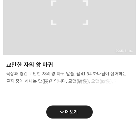
겨울이 되면 얼음 조각을 뿌리십니다. [자신의 얼음을 빵 조각같이
뿌리시나니 누가 능히 그분의 추위 앞에 설 수 있으리요?](시147:17).
눈, 우박 등은 하나님이 뿌린..
2005. 5. 16.
교만한 자의 왕 마귀
묵상과 경건 교만한 자의 왕 마귀 말씀. 욥41:34 하나님이 싫어하는
글자 중에 하나는 만(慢)자입니다. 교만(驕慢), 오만(傲慢), 거만
(倨慢), 자만(自慢) 등 끝에 만(慢)자가 들어가는 것들은 하나 같이
주님이 지극히 싫어하시는 것들입니다. 이런 단어가 성경에서 좋은
용례로 사용된 예가 없습니다. 이는 사람들 사이에서도
마찬가지입니다. 교만하고 오만하고 거만한 자를 좋아하는 사람은
더 보기
아무도 없습니다. 하나님은 아무 것도 무서운 것이나 두려운 것이
없으신 분이시지만 단 한 가지는 두려워하십니다. 그것은 다름 아닌
자기 백성들이 교만하게 행하는 것입니다. [두렵건대 네 마음이