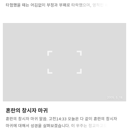
타협했을 때는 어김없이 부정과 부패로 타락했으며, 영적인 쇠퇴기를
맞았고, 세상과 분리되었을 때마다 찬란한 빛을 발했던 것을 볼 수
있습니다. 세상과 멀어지면 멀어질수록 교회는 본연의 순수함을 간직할
수 있었지만 세상과 연합될 때는 어떤 세상의 타락하고 부패한
집단보다 더욱 더럽고 추한 모습을 보였습니다. 이는 성도 개개인도
마찬가지입니다. 타락의 순서는 언제나 마귀의 유혹(시험)이 오고,
거기에 타협했을 때 동화되고, 그 다음에는 완전히 일치하는 단계에
이르게 됩니다. 이스라엘의 역사나 교회사는 이를 잘 증명하고
있습니다. 의로운 롯이라 불렸던 롯의 일생을 보십시오. 그는 소돔의
물질문명과 풍요로움을 쳐다보았고, 그곳의 유혹에 끌..
2005. 5. 18.
혼란의 창시자 마귀
혼란의 창시자 마귀 말씀. 고전14:33 오늘은 다 같이 혼란의 창시자
마귀에 대해서 성경을 살펴보겠습니다. 이 우주는 정교하고도 오묘한