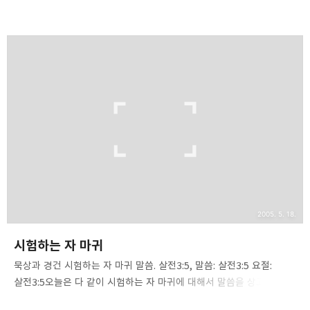
질서 속에서 운행되고 있습니다. 천체 물리학자들이나 무한 광대한
우주를 연구하는 사람들은 혼돈스러워 보이는 우주가 놀랍도록
정교하며, 신비한 질서 속에 운행되고 있음에 놀랍니다. 아무리 작은
미생물이나 길가의 풀 잎 한 개라도 자세히 들여다보면 거기에는 어떤
사람의 정교한 설계로도 측량할 수 없는 놀라운 질서를 발견할 수
있습니다. 이는 존재하는 모든 피조물의 창조주가 질서의 하나님이시기
때문입니다. [이는 성도들의 모든 교회에서처럼 하나님은 혼란의
창시자가 아니요, 화평의 창시자이시기 때문이라.](고전14:33). 질서와
조화는 주님의 성품이요, 능력입니다. 그러나 ..
2005. 5. 18.
시험하는 자 마귀
묵상과 경건 시험하는 자 마귀 말씀. 살전3:5, 말씀: 살전3:5 요절:
살전3:5오늘은 다 같이 시험하는 자 마귀에 대해서 말씀을 상고하고
공부하겠습니다. 오늘날 성도들에게 광범위하게 퍼져있는 잘못된 영적