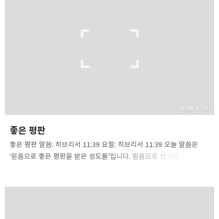
없습니다(딛1:2). 하나님은 신실하셔서 우리가 믿지 아니하여도 자신이
친히 하신 말씀을 부인하실 수 없습니다. [우리가 믿지 아니하여도
그분은 항상 신실하시니 자신을 부인하실 수 없느니라.](딤후2:13).
성도들은 성경을 통해 하나님이 우리에게 주신 약속들이 무엇인지
보고 듣고, 그것을 믿음으로 취해야 합니다. 믿..
2008. 4. 23.
좋은 평판
좋은 평판 말씀: 히브리서 11:39 요절: 히브리서 11:39 오늘 말씀은
‘믿음으로 좋은 평판을 받은 성도들’입니다. 믿음으로 산 이들은
세상에서는 악평을 받았지만 하나님께는 좋은 평판을 받았습니다. 어떤
그리스도인들은 세상에서 인기를 얻고, 좋은 평을 받고 싶어 하지만
성경대로 믿은 신실한 성도들은 비난, 저주, 조롱, 박해를 받았으며
욕을 먹은 것이 대부분입니다. 요즘은 ‘장로, 집사, 권사’등의 직분이
단지 교회 내에서만 사용되는 것이 아니라 사회에서도 널리 사용되는