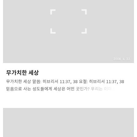
것을 볼 때 ‘믿음’이 마치 양심이 살아있고, 정직하고, 올바르게 산다는
표징으로 사용되는 것을 봅니다. “나는 신앙인이다. 나는 믿는
사람이다.”란 말이 자신의 결백을 주장할 때 사용되는 경우를 자주
봅니다. 성경이 말하는 좋은 ..
2008. 4. 22.
무가치한 세상
무가치한 세상 말씀: 히브리서 11:37, 38 요절: 히브리서 11:37, 38
믿음으로 사는 성도들에게 세상은 어떤 곳인가? 우리는 이미 여러 차례
‘성도들이 세상에 대해 가져야 할 관점’에 대해서 여러 번 말씀을 증거
했지만 오늘 다시 한번 말씀을 선포합니다. 성도란 세상에 속한 자들이
아니라 세상에서 택함 받은 자들이요, 교회란 세상에서 불러냄을 받은
자들의 모임입니다. 교회는 세상과 분리, 비동조, 비일치, 비타협의
노선을 굳게 붙잡아야 하지만 동시에 세상은 우리들의 선교현장이요,
주님의 말씀의 씨앗을 뿌려야 할 밭입니다. 우리는 이미 앞 시간에