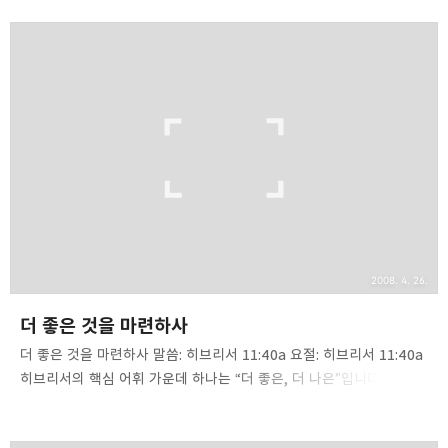
좋은 평판을 얻었습니다(히11:39a). 아벨로부터 시작해서 에녹,
노아를 거쳐 아브라함을 비롯한 족장들, 모세와 여호수아, 그리고
사사들과 다윗 등은 훌륭한 믿음의 본을 남겼고, 그들의 믿음은
21세기를 사는 우리에게도 빛이 되고, 본이 되고, 따라야 할 옛 길로
남아 있습니다. 구약 성경이 없이 신약 성경이 존재할 수 없듯이 구약
성도가 없는 신약 성도는 존재할 수 없습니다. 구약과 신약의 관계와
마찬가지로 구약 성도와 신약 성도의 관계 역시 그러합니다. 이는 그
역도 성립합니다. 신약 없는 ..
2008. 4. 26.
더 좋은 것을 마련하사
더 좋은 것을 마련하사 말씀: 히브리서 11:40a 요절: 히브리서 11:40a
히브리서의 핵심 어휘 가운데 하나는 “더 좋은, 더 나은”입니다.
히브리서에만 better(더 좋은, 더 나은)란 말이 무려 12구절, 13회나
됩니다. 우리 주님은 모든 면에서 탁월하신 분이십니다. 성경을 통해서