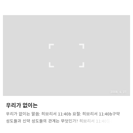
얻은 구약 성도들의 본들을 제시한 바울은 동일한 환란과 고난에 처한
히브리 성도들을 향해 어떻게 믿음의 경주를 해야 하는지 권면하고
있습니다. 우리는 신약 성경을 통해 ‘구원’은 성도의 목표가 아니라
출발이며, 단지 시작일 뿐이란 사실을 배웁니다. 믿음의 삶은 구원받은
후부터 달려야 할 경주와 같습니다. 구원받은 성도들의 삶은 어떤
면에서 군인의 삶과 같아서 치열한 전쟁터에 있는 것 같고, 때로는 온
힘을 다해 경기를 치러야 하는 경기장의 운동선수와 같습니다. 마라톤
선수나 권투 선수 또는 레슬링 선수의 모습이 바로 우리의 모습입니다.
우리는 경기자의 관람자들이 아닙니..
2008. 4. 27.
우리가 없이는
우리가 없이는 말씀: 히브리서 11:40b 요절: 히브리서 11:40b구약
성도들과 신약 성도들의 관계는 무엇인가? 히브리서 11:40절은 이
부분을 명쾌하게 짚어 주고 있습니다. 구약 성도들은 다 믿음을 통해