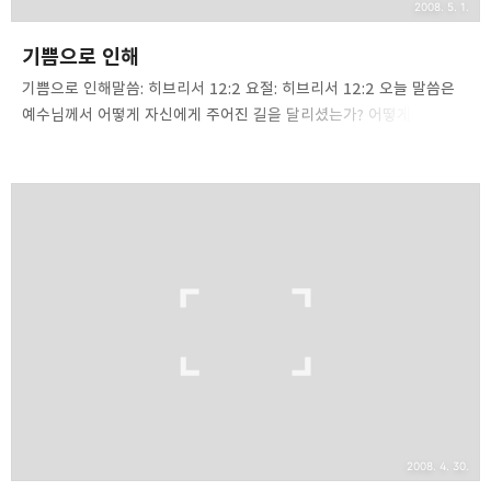
2008. 5. 1.
기쁨으로 인해
기쁨으로 인해말씀: 히브리서 12:2 요절: 히브리서 12:2 오늘 말씀은
예수님께서 어떻게 자신에게 주어진 길을 달리셨는가? 어떻게
십자가를 지셨는가?를 다루고 있습니다. 주님은 친히 자기를 부인하고
십자가를 지셨는데 마지 못해서가 아니라 “기쁨으로 인해” 지셨다고
말합니다. 우리에게 ‘날마다 자기를 부인하고 자기 십자가를 지고 나를
쫓으라’ 말씀하실 수 있으신 것도 이런 모범을 보이신 까닭입니다.
십자가는 고통도 고통이지만 그 수치와 멸시, 모욕의 형틀입니다.
벌거벗겨진 채 높이 나무에 매달려야 합니다. 양 손과 양 발에는 큰
못이 박힙니다. 영웅적 희생이나 죽음이 아니라 만인의 모욕을 받으며
수치 가운데 죽는 것이 십자가입니다. 하지만 이것은 하나님의 뜻이요,
기록된 말씀의 성취며, 우리의 구원을 ..
2008. 4. 30.