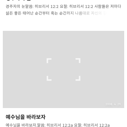
경주자의 눈말씀: 히브리서 12:2 요절: 히브리서 12:2 사람들은 저마다
싫든 좋든 태어난 순간부터 죽는 순간까지 나름대로 자신의 길을
정해서 달립니다. 어릴 때부터 인생의 경주장에서 승리하기 위해서
각종 교육을 받고, 기술을 배우고, 힘을 기릅니다. 부모들은 아이들이
어른이 되어서 남보다 한 발이라도 앞서 나갈 수 있도록 하기 위해
오늘도 아이들을 부지런히 교육하고 훈련합니다. 자신의 몸 값을
높이기 위해서 스스로 더 공부합니다. 외국어를 배우거나 새로운
분야를 공부하기도 하고, 따로 시간을 내서 자신만의 무엇을 갖추기
위해 노력합니다. 이 시대는 경쟁의 시대입니다. 남과 싸워서 이길 수
있는 경쟁력을 갖추어야 합니다. 그것이 기술이든 학력이든 돈이든
체력이든 간에 사람들은 경쟁력을 키우는데 주력합..
2008. 4. 29.
예수님을 바라보자
예수님을 바라보자.말씀: 히브리서 12:2a 요절: 히브리서 12:2a