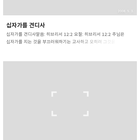
2008. 5. 3.
십자가를 견디사
십자가를 견디사말씀: 히브리서 12:2 요절: 히브리서 12:2 주님은
십자가를 지는 것을 부끄러워하기는 고사하고 오히려 그것을
멸시하셨습니다. 주님은 우리의 죄와 저주를 지셨지만 죄인이
아니셨습니다. 주님은 두루마리에 기록된 대로 털 깎는 자 앞에서
잠잠한 어린 양과 같이 묵묵히 십자가를 지셨습니다. 주님은 우리를
위해 십자가를 지는 일에 한없이 부끄러움을 느끼신 것이 아닙니다.
주님은 우리를 형제라 부르는 것을 조금도 부끄러워하지 않으셨습니다
(히2:11). 주님은 우리들의 하나님이라 불리시는 것을 전혀
부끄러워하지 않습니다(히11:16). 주님은 믿는 자들을 형제요, 친구라
부르시는 것을 조금도 주저하지 않으셨습니다(요15:14-15). 주님은
바리새인들이 ‘세리와 죄인들의 친구로다’(마11:19)란..