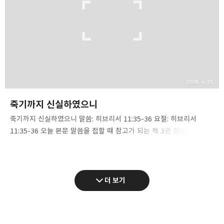
세상이 믿음을 지닌 성도들을 어떻게 대하는지 생생하게 살펴
보았습니다. 35-38절까지 읽어 보십시오. 세상은 성도들을 고문하고,
심판 조롱과 채찍질과..
2008. 4. 21.
죽기까지 신실하였으니
죽기까지 신실하였으니 말씀: 히브리서 11:35-36 요절: 히브리서
11:35-36 오늘 본문 말씀을 접할 때 참고가 되는 책 3권 정도를
말씀드리겠습니다. “팍스의 순교자의 노트”, “그들의 피로”(By their
Blood), “순교자의 거울”(The Martyr's Mirror)입니다. 이 책들은
교회와 세상간의 실제적 갈등과 싸움을 본질적으로 이해하는데 큰
도움을 줍니다. 모두 역사적 실례들을 통해 믿음으로 산 이들이
더 보기
세상에서 어떻게 고난을 당했고, 어떻게 승리를 쟁취했는지 생생하게
기록되어 있습니다. 한국의 초대 교회 역사에 대한 이야기를 보고
싶다면 ‘죽으면 죽으리라’(안 이숙)는 책을 꼭 한 번 읽어 보기를