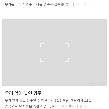
우리는 믿음의 경주를 하는 경주자(선수)들입니다. 구약 성도들은 저
하늘에서 우리를 격려하고 있습니다. 구름 같은 증인들이 우리를
둘러싼 채 우리가 낙담하거나 쓰러질 때 자신들의 경험을 들려주며
인내와 위로를 받게 합니다(롬15:4). 죄를 지을 때는 심판 받은 자들의
본보기를 바라보게 함으로 동일한 시험에 빠지지 않게 합니다
(고전10:6, 11). 주님 역시 우리를 보고 계시며, 우리에게 말씀하고
계십니다. 주님은 구약의 어떤 대언자나 제사장들보다 더 큰 고난을
겪으셨으며, 자신의 길을 모두 달리시고 마침내 “다
이루었다”(요19:30) 말씀하신 분이십니다. 주님은 누구와도 비교할 수
없는 승리자이십니다. 주님은 우리가 겪는 모든 ..
2008. 4. 28.
우리 앞에 놓인 경주
우리 앞에 놓인 경주말씀: 히브리서 12:1 요절: 히브리서 12:1
믿음으로 살며 좋은 평판을 얻고, 하나님을 기쁘시게 한 자란 증거를