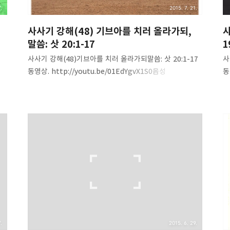
.
2015. 7. 21.
사사기 강해(48) 기브아를 치러 올라가되,
사
말씀: 삿 20:1-17
1
사사기 강해(48)기브아를 치러 올라가되말씀: 삿 20:1-17
사
성
동영상. http://youtu.be/01EdYgvX1S0음성
동
파일.http://www.mediafire.com/listen/zb935b1b3
h
s1
d4r32t/Judges(48)-go_against_it.mp3 내용 요약. 1.
o
기브아 사건으로 말미암는 지파별 민족 내전2. 죄를
요
은
응징하려는 지파들과 거부하고 반발하는 베냐민 지파.3.
있
직접 민주주의의 요람...이스라엘 지파 회의4. 죄의 합법화,
들
정당화...다수의 가치관을 바꾸려 한다.5. 전쟁이냐
제
.
범죄자들에 대한 사형이냐 택일하라.6. 베냐민 -전쟁을
둘
한
택하다.7. 베냐민은 동성애 합법화, 사형제 폐지를 이룬
알
?
현대의 어떤 서구 유럽, 미국보다 인권 선진국(?) 이하
진
를
내용은 듣고 정리할 것. 세상의..
소
.
2015. 6. 29.