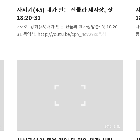
사사기(45) 내가 만든 신들과 제사장, 삿
사
18:20-31
1
사사기 강해(45)내가 만든 신들과 제사장말씀: 삿 18:20-
사
31 동영상. http://youtu.be/cpA_4cV29xs음성
동
zz
파일.http://www.mediafire.com/download/y3cyb80
파
.
yz5v2azn/Judges(45)-my_gods_priest.mp3 내용
x
요약. 1. 단 지파는 땅을 얻기 전에 종교를 얻었다.2. 단
요
을
지파는 미가의 집의 우상 종교를 단 지파의 종교로
단
삼았다.3. 종교는 인민(민중)의 아편이다-막스.4. 사람은
예
하나님이 만든 창조물을 경배하거나 자신들이 만든 것을
찾
경배한다.5. 창조주보다 창조물을 경배하는 것-우상.6.
종
에
사람을 만드신 하나님, 사람이 만든 신들, 미가는 자기
고
은
종교를 창시했던 종교 창시자다.7. 미가와 그의 무리들이
먼
단 지파를 추격했으나 위협을 당..
제
.
2015. 6. 8.