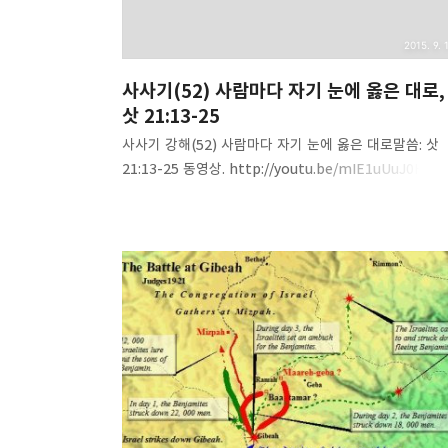
2015. 9. 1
사사기(52) 사람마다 자기 눈에 옳은 대로,
삿 21:13-25
사사기 강해(52) 사람마다 자기 눈에 옳은 대로말씀: 삿
21:13-25 동영상. http://youtu.be/mIE1uUuJ0Hs 
파일.http://www.mediafire.com/download/8jpm
8okora45d/Judges%2852%29-
right_in_his_own_eyes.mp3 내용 요약. 사사기 전
결론입니다. 잘 듣고 내용을 정리해 두시기 바랍니다. 9
첫주부터는 [에스라]를 강해합니다. 쉽고 단순한 진리!
Brother. Peter Yoon 말씀침례교회
(http://av1611.net)