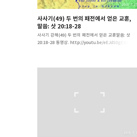
2015. 7. 27
사사기(49) 두 번의 패전에서 얻은 교훈,
말씀: 삿 20:18-28
사사기 강해(49) 두 번의 패전에서 얻은 교훈말씀: 삿
20:18-28 동영상. http://youtu.be/eEJdS0gCIIA 음
파일.
http://www.mediafire.com/download/ujucs4266
n1tc/Judges%2849%29-
lessons_from_defeat.mp3 내용 요약. 1. 이스라엘
기브아의 전쟁을 결정한 후 주께 여쭙다.2. 누가 먼저
올라가는가? 유다 지파.3. 첫 날 전투에서 22,000명이
죽다. 4. 주님께 울며 여쭙다. 주님께서 싸우라고 하셨다.5
둘째 날 전투에서 18,000명이 죽다.6. 주님의 응답대로 
결과 2번의 패배와 엄청난 죽임을 당했다. 어찌된 일인가
7. 그들이 죽은 수는 전체의 1/10(십일조)이었다.8. 형제
심판하기 전..
2015. 7. 7