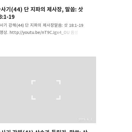
사기(44) 단 지파의 제사장, 말씀: 삿
8:1-19
사기 강해(44) 단 지파의 제사장말씀: 삿 18:1-19
영상. http://youtu.be/nT9CJgx4_OU 음성
일http://www.mediafire.com/download/vw74cci
bkva1p7/Judges(44)-Priest_of_Dan.mp3 내용
약. 1. 죄는 성장하고 확산된다.(미가의 집-->단 지파).2.
 지파-미가의 종교를 탈취하다.3. 단-뱀과 독사, 사자로
표된다(창49:17, 신33:22)4. 단 지파-유업의 상속을
으러 나가다.5. 단 지파의 정탐꾼들 5명은 미가의 집에서
교를 보았다.6. 레위 청년은 자신이 미가의 제사장,
용된 제사장임을 밝혔다.7. 단 지파는 땅을 빼앗기 전에
저 미가의 집의 종교를 빼앗았다.8. 정탐꾼들은 미가의
사장에게 ..
2015. 6. 2.