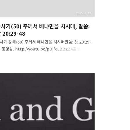
2015. 8. 17.
사기(50) 주께서 베냐민을 치시매, 말씀:
 20:29-48
사기 강해(50) 주께서 베냐민을 치시매말씀: 삿 20:29-
8 동영상. http://youtu.be/pDjfcLBBgZA음성
일.http://www.mediafire.com/download/n2k37li
344skmy/Judges%2850%29-
ORD_smote_Benjamin.mp3 내용 요약. 1.
스라엘은 두번의 패배 후에 승리를 얻다.2. 주님이
냐민을 치셨다. 이스라엘은 도구였다.3. 전쟁은 주께
한 것이다. 우리의 모든 전쟁은 다 주께 속한 것이다!4.
리 속에 있는 죄는 우리 스스로 힘으로 해결할 수 없다.5.
스라엘에게 기브아는 멸해야 할 도시였지만 베냐민에게
브아는 지켜야 할 도시였다.6. 나의 기브아는 무엇인가?
냐민은 왜 기브아를 목숨 걸고 지키고자 싸웠는가?7...