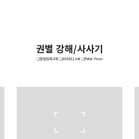
권별 강해/사사기
❏말씀침례교회 ❏AV1611.net ❏Peter Yoon