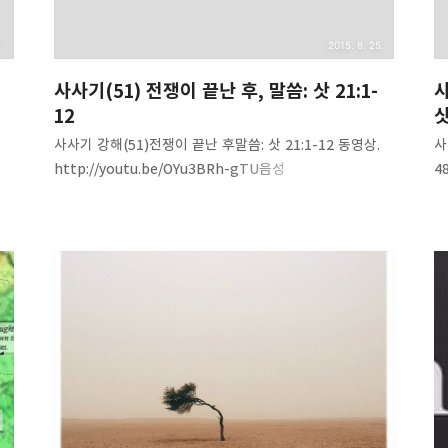
.
2015. 8. 25.
사사기(51) 전쟁이 끝난 후, 말씀: 삿 21:1-
사
12
삿
사사기 강해(51)전쟁이 끝난 후말씀: 삿 21:1-12 동영상.
사
음성
http://youtu.be/OYu3BRh-gTU음성
4
va
파일.http://www.mediafire.com/download/6b3u7p
파
dp2kkqrli/Judges%2851%29-after_civil_war.mp3
8
체
내용 요약. 1. 형제들 간의 싸움은 누가 이겨도 마귀가
L
월
승리자다(갈5:15).2. 이스라엘 12지파는 분열의
이
역사였다.3. 제자들을 위한 예수님의 기도-하나가 되게
베
하려 함(요17:11,21,22).4. 4개월 간의 내전이 끝난 후
속
이스라엘은 주의 이름으로 두 가지 중대한 결정(맹세)을
우
내렸다.5. 베냐민에게 딸을 주지 않는다. -이는 베냐민
이
지파를 이방 국가로 만들어 버리는 일이다.6. 이 집회에
기
이르지 않는 자는 반드시 죽인다..
베