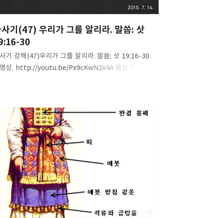
2015. 7. 14.
사기(47) 우리가 그를 알리라. 말씀: 삿
9:16-30
사기 강해(47)우리가 그를 알리라. 말씀: 삿 19:16-30
영상. http://youtu.be/Px9cKwN2x4A 음성 파일.
ttp://www.mediafire.com/download/94wj50sg08
ccvh/Judges(47)-we_may_know_him.mp3 내용
약. 1. 기브아는 이스라엘의 소돔이고 현재 우리가 살고
는 도시다.2. 기브아의 노인이 나그네들을 자기 집으로
이다.3. 레위 사람은 에브라임 산의 주의 집에서 일하는
사장이었다(18)4. 그 날 밤 벨리알의 아들들이 그 집을
러싸다.5. "네 집에 들어온 남자를 끌어내라, 우리가 그를
리라."(22).6. 이것은 과거 역사일 뿐 아니라 현재
행형이며 미래에도 계속될 현실이다.7. 기브아의 노인,
돔의 롯..
2015. 6. 23.