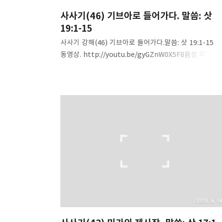
사사기(46) 기브아로 들어가다. 말씀: 삿
19:1-15
사사기 강해(46) 기브아로 들어가다.말씀: 삿 19:1-15
동영상. http://youtu.be/gyGZnW0X5F8음성 파일.
http://www.mediafire.com/download/900zv6ud
9b7uc/Judges(46)-go_in_Gibeah.mp3 내용 요약 1
기브아의 시대, 기브아의 사건-이스라엘의 죄악의
표본이요 상징이다.2. 레위 사람이 베들레헴유다에서 첩
취하다(1).3. 첩이 창녀짓을 행하고 자기 아버지 집으로
가서 넉달을 보냄(2).4. 남편이 다시 받아 주었다(2).5.
장인은 그를 환대하고 나흘간 대접함(4).6. 율법
아래에서도 긍휼, 용서, 화해, 사랑이 있었다(4).7. 긍휼
대해 듣고 정리할 것.8. 여부스=예루살렘. 유다와 베냐민
여부스를 정복하지 ..
2015. 6. 16