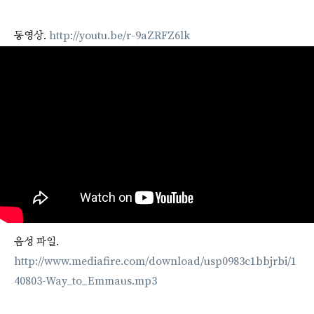
동영상.
http://youtu.be/r-9aZRFZ6lk
음성 파일.
http://www.mediafire.com/download/usp0983c1bbjrbi/1
40803-Way_to_Emmaus.mp3