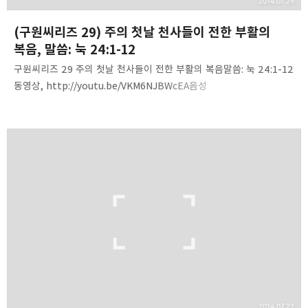
2014.07.29
(구원씨리즈 29) 주의 첫날 천사들이 전한 부활의
복음, 말씀: 눅 24:1-12
구원씨리즈 29 주의 첫날 천사들이 전한 부활의 복음말씀: 눅 24:1-12
동영상, http://youtu.be/VKM6NJBWcEA음성
파일http://www.mediafire.com/download/c2gimgl4g6ohl4j/
140727-He_is_not_here.mp3 내용 요약. 1. 주의 첫날 매우 이른
아침에 천사들이 무덤에 온 여인들에게 전한 부활의 복음.2. 죽었으나
죽은 자가 아니신 분 예수 그리스도.3. 천사들은 여자들에게 어떻게
부활을 증언했나?4. 천사들의 사역을 듣고 정리하라.5. 주의 첫 날은
토요일 오후 6:00- 일요일 오후 6:00까지이다.6. 예수님이 부활하신
날은 안식일이 아니라 주의 첫 날이다.7. 안식일에는 부활하신 주님을
볼 수 없다. 8. 주의 첫날 매우 이른…
2014.07.22