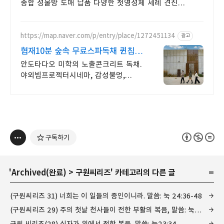
종합 성물방 도매 납품 다양한 첫영성체 세례 견진
묵주반지 미사보 성물들을 만나보세요
https://map.naver.com/p/entry/place/1272451134
광고
협재10분 숲속 무료스파독채 퀸침대
2개 가족/커플 독채
안도타다오 미학의 노출콘크리트 독채.
야외빔프로젝터시네마, 감성불멍,
무료야외스파 퀸침대2개 여유로운
숙면. 프리미엄 오베스 어메니티,
캡슐커피완비. 먼지없는 청결
구독하기
'
Archived(완료)
>
구원씨리즈
' 카테고리의 다른 글
(구원씨리즈 31) 너희는 이 일들의 증인이니라. 말씀: 눅 24:36-48
(구원씨리즈 29) 주의 첫날 천사들이 전한 부활의 복음, 말씀: 눅 24:1-12
구원 씨리즈(28) 십자가 위에서 전한 복음, 말씀: 눅23:34