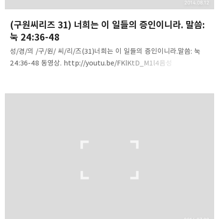
2014.08.12
(구원씨리즈 31) 너희는 이 일들의 증인이니라. 말씀:
눅 24:36-48
성/경/의 /구/원/ 씨/리/즈(31)너희는 이 일들의 증인이니라.말씀: 눅
24:36-48 동영상. http://youtu.be/FKlKtD_M1l4음성
파일.http://www.mediafire.com/download/3sgi9bh3nm5llg6/
140810-ye_are_my_witness.mp3 내용 요약 1. 예수님의 부활후
행적 11가지를 정리하라.2. 고난 받으신 후부터 승천까지 하신 일-
행1:3,43. 주의 첫날 새벽- 무덤에 찾아온 여인들을 만나심, 오후-
엠마오로 가는 제자들을 만나심, 밤-제자들을 만나심. 4. 부활하신
주님께서 제자들에게 자신을 드러내 보이셨다.5. 문이 닫힌 가운데
그들 한 가운데로 들어오셨다.6. 부활한 몸-살과 뼈가 있다. 공간
이동이 자유롭다. 음식을 먹을 수 있…