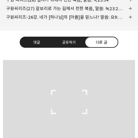
구원씨리즈(27) 갈보리로 가는 길에서 전한 복음, 말씀: 눅23:27-33
구원씨리즈-26강. 네가 [하나님]의 [아들]을 믿느냐? 말씀: 요9:35-38
댓글
공유하기
다른 글
❏말씀침례교회 ❏AV1611.net ❏Peter
Yoon
구독하기
카카오톡
라인
트위터
Graceful, Wonderful, Powerful, Inspirational
preaching!!
구독하기
카카오스토리
밴드
네이버 블로그
Pocke