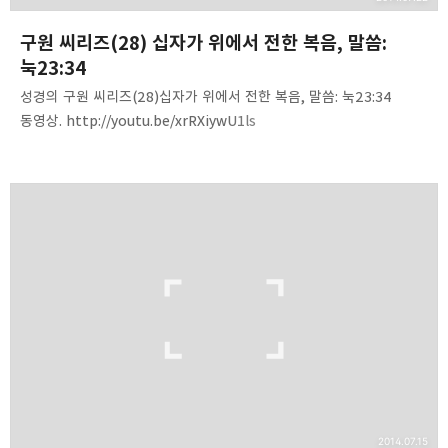
구원 씨리즈(28) 십자가 위에서 전한 복음, 말씀:
눅23:34
성경의 구원 씨리즈(28)십자가 위에서 전한 복음, 말씀: 눅23:34
동영상. http://youtu.be/xrRXiywU1ls
음성파일.http://www.mediafire.com/download/lb6walzh25q5
b67/140721-Father_forgive_them.mp3 내용 요약. 1. 예수님이
십자가 위에서 전한 복음 2. 주님은 십자가 위에서 사람들을 내려다
보지 않으시고 위로 하늘에 계신 아버지를 올려다 보셨다. 3. 고난의
순간에 하늘에 계신 주를 보라. 4. 예수 그리스도의 죽으심으로 행하신
일을 정리하라. ⚫ 예수 그리스도는 우리를 위해 죽으심으로
하나님께서 우리를 향한 자신의 사랑을 당당히 제시하셨다(롬5:8). ⚫
예수님은 죽으심을 통해 자신의 생명 또한 우리 몸에 나타나게 …
2014.07.15