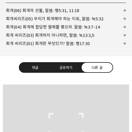
회개(06) 회개의 선물, 말씀: 행5:31, 11:18
회개씨리즈(05) 우리가 회개해야 하는 이유, 말씀: 눅5:32
회개(04) 회개에 합당한 열매를 맺으라. 말씀: 눅3:7-14
회개 씨리즈(03) 회개하지 아니하면, 말씀: 눅13:3,5
회개 씨리즈(01) 회개란 무엇인가? 말씀: 행17:30
댓글
공유하기
다른 글
❏말씀침례교회 ❏AV1611.net ❏Peter
Yoon
구독하기
카카오톡
라인
트위터
Graceful, Wonderful, Powerful, Inspirational
preaching!!