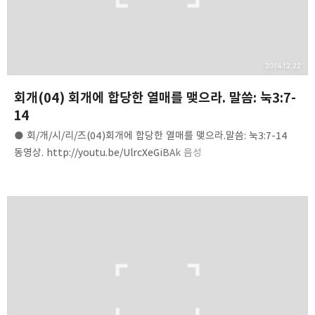
2014.12.22
회개(04) 회개에 합당한 열매를 맺으라. 말씀: 눅3:7-
14
● 회/개/시/리/즈(04)회개에 합당한 열매를 맺으라.말씀: 눅3:7-14
동영상. http://youtu.be/UlrcXeGiBAk 음성
파일.http://www.mediafire.com/download/8yraicckx6889cb/
Repent(04)-fruits_meet_to_repentance.mp3 내용 요약. 1.
회개에 합당한 열매를 맺으라(눅3:8).2. 회개에 합당한 일들을
행하여야 함을 보이매(행26:20)3. 회개에 합당한 열매는 회개에
합당한 일들이다.4. 회개는 죄인이 의로운 사람으로 바뀌는 일대
사건이다.5. 회개는 인생의 방향과 목적이 바뀌는 놀라운 일이다.6.
좋은 열매를 맺으려면 좋은 나무가 되어야 한다.7. 회개가 필요한
이유를 듣고 정리하라.8. 주님이 하신 막말? 우리…