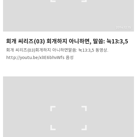
2014.12.15
회개 씨리즈(03) 회개하지 아니하면, 말씀: 눅13:3,5
회개 씨리즈(03)회개하지 아니하면말씀: 눅13:3,5 동영상.
http://youtu.be/xlIE6bhvWfs 음성
파일.http://www.mediafire.com/download/lofndlsn70t3lii/Re
pent(03)-if_ye_do_not_repent.mp3 내용 요약. 1. 모든 사람은
죄인이고 모든 신자는 회개한 죄인이다.2. 회개는 온 세상 모든
사람에게 주신 하나님의 명령이다.3. 회개하지 아니하면 멸망한다.4.
회개하지 아니하면 주께서 꾸짖으신다(마11:20).5. 회개하지 아니하면
등잔대를 옮기십니다(계2:5).6. 회개하지 아니하면 주님께서 그들과
싸우십니다(계2:16).]7. 회개하지 아니하면 큰 환란 속에 던져
버리십니다(계2:21,22).8. 우리는 받은 말씀과 교리를…