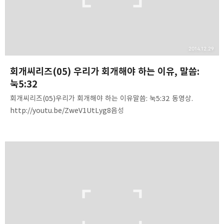
구독하기
카카오스토리
밴드
네이버 블로그
Pocke
2014.12.29
회개씨리즈(05) 우리가 회개해야 하는 이유, 말씀:
눅5:32
회개씨리즈(05)우리가 회개해야 하는 이유말씀: 눅5:32 동영상.
http://youtu.be/ZweV1UtLyg8음성
파일.http://www.mediafire.com/listen/ct8n29fh12c9mdb/Re
pent(05)-reasons_we_repent.mp3 내용 요약. 1. 우리가
회개해야 하는 이유를 듣고 정리하라.2. 회개는 주의 명령이기
때문이다.3. 하나님의 긍휼을 얻기 위함이다.4. 회개는 하나님의
뜻이다.5. 회개의 본질은 복음에서 찾을 수 있다(고후5:14,15).6.
회개는 과거의 단절, 미래의 시작점이다.7. 회개는 나를 위해서 살지
않고 주를 위해 사는 것이다.8. 회개는 자기를 부인하고 주를 따르는
것이다.9. 회개해야 하는 이유는 하늘의 왕국이 가깝기 때문이다.10. …