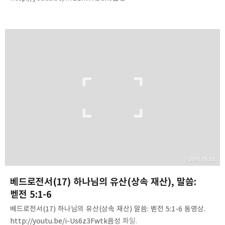
파일.http://www.mediafire.com/download/xpi9xgdb9qad19a/
2Peter(01)-Outline_n_righteous_of_Jesus.mp3 내용 요약. 1.
베드로전서와 후서의 차이를 정리하라.2. 베드로후서의 기록 목적을
듣고 정리하라.3. 베드로후서에서 강조되는 진리는 무엇인지 듣고
정리할 것.4. 하나님의 지식, 예수 그리스도의 지식에 대해 듣고
정리하라.5. 예수 그리스도의 종이며 사도인 시몬 베드로6. 예수
그리스도의 의를 통해 보배로운 믿음을 얻은 자들(1).7. 예수
그리스도의 의에 대해 정리할 것-내용을 잘 듣고 성경에서 표시하라…
2015.05.22
베드로전서(17) 하나님의 유산(상속 재산), 말씀:
벧전 5:1-6
베드로전서(17) 하나님의 유산(상속 재산) 말씀: 벧전 5:1-6 동영상.
http://youtu.be/i-Us6z3Fwtk음성 파일.