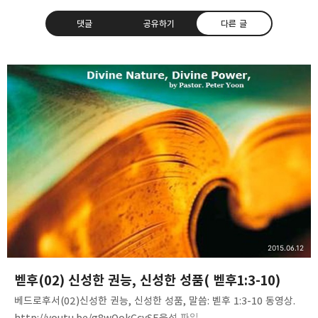
댓글
공유하기
다른 글
❏말씀침례교회 ❏AV1611.net ❏Peter
Yoon
구독하기
카카오톡
라인
트위터
Graceful, Wonderful, Powerful, Inspirational
preaching!!
구독하기
카카오스토리
밴드
네이버 블로그
Pocke
2015.06.12
벧후(02) 신성한 권능, 신성한 성품( 벧후1:3-10)
베드로후서(02)신성한 권능, 신성한 성품, 말씀: 벧후 1:3-10 동영상.
http://youtu.be/g8wQokCcySE음성 파일.