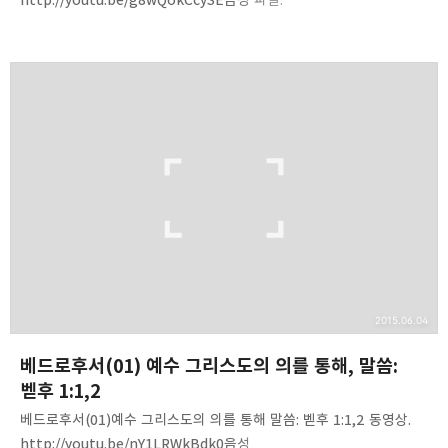
http://www.mediafire.com/listen/krwk52ns1uq6dc3/2Peter(
02)-divine_power_nature.mp3 내용 요약. 1. 신성한 권능-성령의
권능, 말씀의 권능, 부활의 권능2. 신성한 성품-하나님의 성품,3.
하나님이 우리에게 주신 것-권능, 사랑, 건전한 생각의 영(딤후1:7).4.
우리 속에 있는 영광의 신비(골1:27), 하늘의 처소들에 있는 영적인 복
(엡1:3). 성령의 다양한 선물들(엡4:7), 하나님의 왕국(롬14:17).5.
질그릇 속에 있는 보배(고후4:7)6. 하나님의 성품에 속한 모든 것을
우리에게 주셨…
2015.06.04
베드로후서(01) 예수 그리스도의 의를 통해, 말씀:
벧후 1:1,2
베드로후서(01)예수 그리스도의 의를 통해 말씀: 벧후 1:1,2 동영상.
http://youtu.be/nY1LRWkBdk0음성