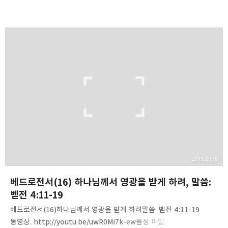
http://www.mediafire.com/listen/tqr8x9w8vhkdjpy/1Peter(1
7)-Heritage_of_God.mp3 내용 요약. 1. heritage=유산, 상속
재산(KJV) 2. 하나님의 유산은 가나안 땅, 이스라엘, 크리스천이다.3.
우리는 하나님의 유산이요 상속재산이다. 4. 베드로는 장로, 고난의
증인, 영광에 참여할 자이다(1).5. 장로는 양떼를 돌보고 먹이는
목자요, 감독이다(2). 장로, 목자, 감독의 관계에 대해 정리하라.6.
목자가 양을 먹일 때 주의 사항 3가지. - 억지로 하지 말고 자진해서, -
더러운 이익을 위해서 하…
2015.05.15
베드로전서(16) 하나님께서 영광을 받게 하려, 말씀:
벧전 4:11-19
베드로전서(16)하나님께서 영광을 받게 하려말씀: 벧전 4:11-19
동영상. http://youtu.be/uwR0Mi7k-ew음성 파일.