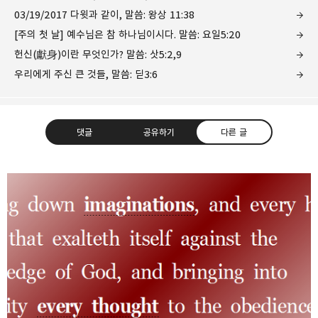
03/19/2017 다윗과 같이, 말씀: 왕상 11:38
[주의 첫 날] 예수님은 참 하나님이시다. 말씀: 요일5:20
헌신(獻身)이란 무엇인가? 말씀: 삿5:2,9
우리에게 주신 큰 것들, 말씀: 딛3:6
댓글
공유하기
다른 글
❏말씀침례교회 ❏AV1611.net ❏Peter
Yoon
구독하기
카카오톡
라인
트위터
Graceful, Wonderful, Powerful, Inspirational
preaching!!
구독하기