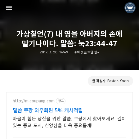
가상칠언(7) 내 영을 아버지의 손에
맡기나이다. 말씀: 눅23:44-47
2017. 3. 20. 14:49
주의 첫날/주일 설교
❏말씀침례교회 ❏AV1611.net ❏Peter Yoon
Pastor. Yoon
글 작성자: Pastor. Yoon
http://m.coupang.com
광고
말씀 쿠팡 와우회원 5% 캐시적립
마음이 힘든 당신을 위한 말씀, 쿠팡에서 찾아보세요. 깊이
있는 종교 도서, 신앙심을 더욱 풍요롭게!