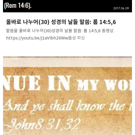
카카오스토리
밴드
네이버 블로그
Pocke
2017.06.09
올바로 나누어(30) 성경의 날들 말씀: 롬 14:5,6
말씀을 올바로 나누어(30)성경의 날들 말씀: 롬 14:5,6 동영상.
https://youtu.be/j1aVIbh26Ww음성 파일
http://www.mediafire.com/file/eao76bxc8m60mcv/RD%283
0%29-days_in_Bible.m4a 내용 요약 1. 날, 달, 절기2. 마지막 날,
마지막 날들3. 안식일, 주의 첫날, 주일4. 주의 날, 그리스도의 날, 주
예수 그리스도의 날, 사람의 아들의 날5. 구원의 날6. 하나님의 날 쉽고
단순한 진리, 말씀침례교회(http://av1611.net)Pastor. Peter
Yoon
2017.06.07