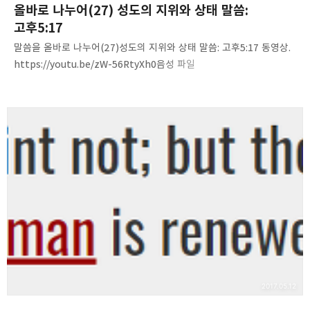
올바로 나누어(27) 성도의 지위와 상태 말씀:
고후5:17
말씀을 올바로 나누어(27)성도의 지위와 상태 말씀: 고후5:17 동영상.
https://youtu.be/zW-56RtyXh0음성 파일
http://www.mediafire.com/file/l61ehcebzlulnh0/RD%2827
%29-Standing_n_state.m4a 내용 요약. 1. standing and state
of believers2. 영과 육, 속사람과 겉사람, 새 사람과 옛 사람3.
그리스도 안에 있는 나의 지위, 신분, 상태4. 육신을 입고 있는 나의
상태5. therefore 신앙6. 아들이 된 우리는 우리 안에 아들의 형상이
형성되어야 한다.7. 하나님은 모든 것을 합력하여 아들의 형상과
일치시킨다. 쉽고 단순한 진리, 말씀침례교회
(http://av1611.net)Pastor. …
2017.05.12