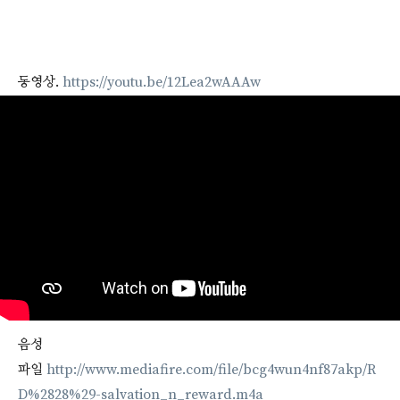
동영상.
https://youtu.be/12Lea2wAAAw
음성
파일
http://www.mediafire.com/file/bcg4wun4nf87akp/R
D%2828%29-salvation_n_reward.m4a