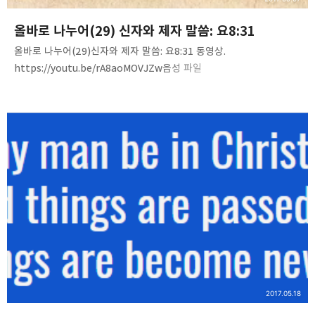
올바로 나누어(29) 신자와 제자 말씀: 요8:31
올바로 나누어(29)신자와 제자 말씀: 요8:31 동영상.
https://youtu.be/rA8aoMOVJZw음성 파일
http://www.mediafire.com/file/m2ldn0oht8pq8xi/RD%2829
%29-believers_disciples.m4a 내용 요약 ↓↓↓ 아래를
클릭하세요. • 구원은 값없는 선물입니다. 주님이 우리를 대신해서 값을
치르셨습니다. 제자가 되는데는 값비싼 대가를 지불해야 합니다
(눅14:25-33). *자기 부인, 섬김, 희생, 고난, 배움 등등.• 구원은 믿는
순간 단번에 일어나는 사건입니다(행2:47). 제자는 평생 동안 따르는
지속적인 과정이요 삶입니다(요8:31).• 구원은 믿는 것이지만 제자는
따르는 것입니다.• 구원은 안식하는 것이지만(마11:28) 제자…
2017.05.18