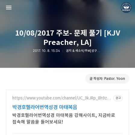
10/08/2017 주보- 문제 풀기 [KJV
Preacher, LA]
2017. 10. 8. 15:34
공지 & 새소식/주보[성구암송]
❏말씀침례교회 ❏AV1611.net ❏Peter Yoon
Pastor. Yoon
글 작성자: Pastor. Yoon
https://www.youtube.com/channel/UC_3kJRp_8h9zE-
광고
OuijICG3A
박경호헬라어번역성경 마태복음
박경호헬라어번역성경 마태복음 강해사이트, 지금바로
접속해 말씀을 들어보세요!