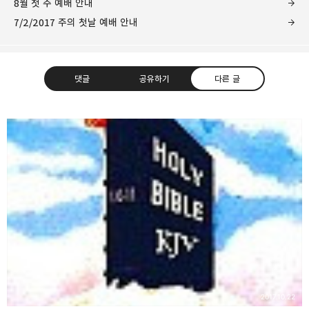
8월 첫 주 예배 안내
7/2/2017 주의 첫날 예배 안내
댓글
공유하기
다른 글
❏말씀침례교회 ❏AV1611.net ❏Peter
Yoon
구독하기
카카오톡
라인
트위터
Graceful, Wonderful, Powerful, Inspirational
preaching!!
구독하기
카카오스토리
밴드
네이버 블로그
Pocke
2017.10.22