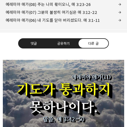
예레미야 애가(08) 주는 나의 몫이오니, 애 3:23-26
예레미야 애가(07) 그분의 불쌍히 여기심은 애 3:12-22
예레미야 애가(06) 내 기도를 닫아 버리셨도다. 애 3:1-11
댓글
공유하기
다른 글
❏말씀침례교회 ❏AV1611.net ❏Peter
Yoon
구독하기
카카오톡
라인
트위터
Graceful, Wonderful, Powerful, Inspirational
preaching!!
구독하기
카카오스토리
밴드
네이버 블로그
Pocke