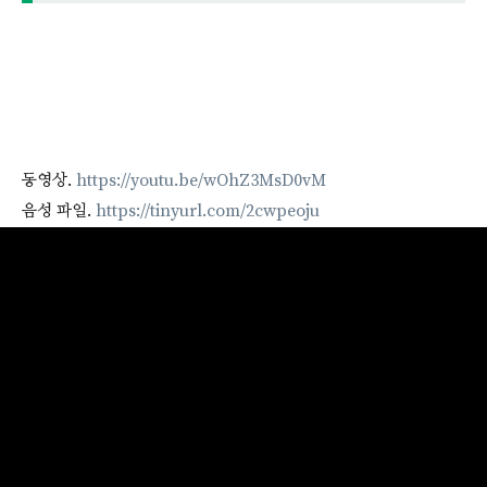
동영상.
https://youtu.be/wOhZ3MsD0vM
음성 파일.
https://tinyurl.com/2cwpeoju