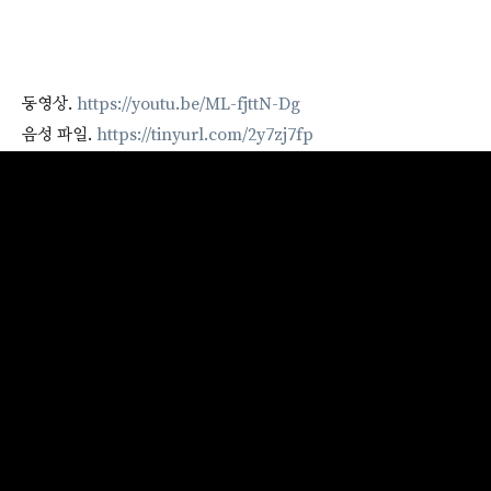
동영상.
https://youtu.be/ML-fjttN-Dg
음성 파일.
https://tinyurl.com/2y7zj7fp