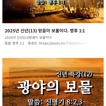
구독하기
카카오스토리
밴드
네이버 블로그
Pocke
2025.03.31
2025년 신년(13) 믿음이 보물이다. 벧후 1:1
2025년 신년(13)믿음이 보물이다.
말씀: 벧후 1:1 동영상. https://youtu.be/Ti5Gljh8ww0음성 파일.
https://tinyurl.com/2asosjg2