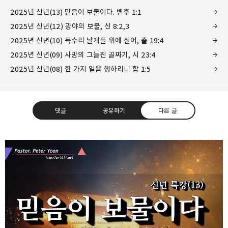
2025년 신년(13) 믿음이 보물이다. 벧후 1:1
2025년 신년(12) 광야의 보물, 신 8:2,3
2025년 신년(10) 독수리 날개들 위에 실어, 출 19:4
2025년 신년(09) 사망의 그늘진 골짜기, 시 23:4
2025년 신년(08) 한 가지 일을 행하리니 합 1:5
댓글
공유하기
다른 글
❏말씀침례교회 ❏AV1611.net ❏Peter
Yoon
구독하기
카카오톡
라인
트위터
Graceful, Wonderful, Powerful, Inspirational
preaching!!