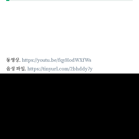
동영상.
https://youtu.be/fqyHodWXfWs
음성 파일.
https://tinyurl.com/2bhddy7y