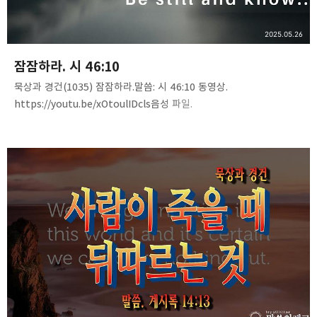
카카오스토리
밴드
네이버 블로그
Pocke
2025.05.26
잠잠하라. 시 46:10
묵상과 경건(1035) 잠잠하라.말씀: 시 46:10 동영상.
https://youtu.be/xOtoulIDcls음성 파일.
https://tinyurl.com/29zulox9