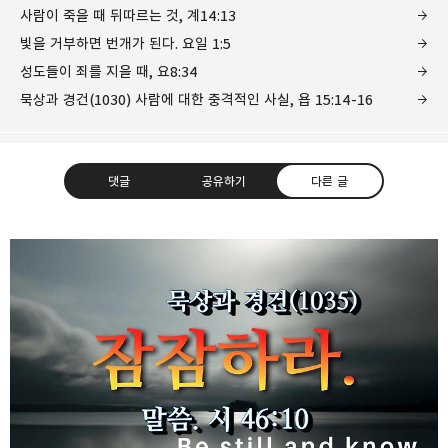
사람이 죽을 때 뒤따르는 것, 계14:13
빛을 거부하면 번개가 된다. 요일 1:5
성도들이 죄를 지을 때, 요8:34
묵상과 경건(1030) 사람에 대한 충격적인 사실, 욥 15:14-16
댓글
공유하기
다른 글
❏말씀침례교회 ❏AV1611.net ❏Peter
Yoon
구독하기
카카오톡
라인
트위터
Graceful, Wonderful, Powerful, Inspirational
preaching!!
구독하기