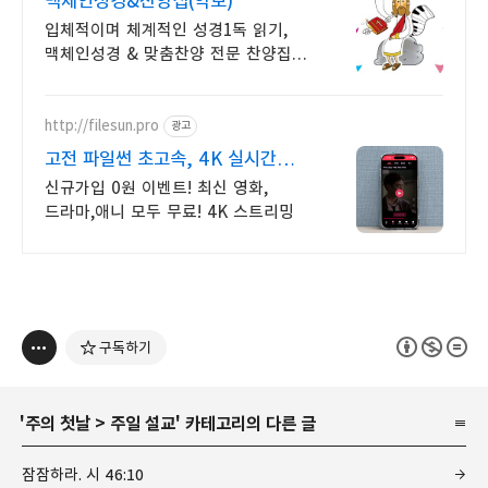
맥체인성경&찬양집(악보)
입체적이며 체계적인 성경1독 읽기,
맥체인성경 & 맞춤찬양 전문 찬양집
(악보)
http://filesun.pro
광고
고전 파일썬 초고속, 4K 실시간
보기!
신규가입 0원 이벤트! 최신 영화,
드라마,애니 모두 무료! 4K 스트리밍
구독하기
'
주의 첫날
>
주일 설교
' 카테고리의 다른 글
잠잠하라. 시 46:10