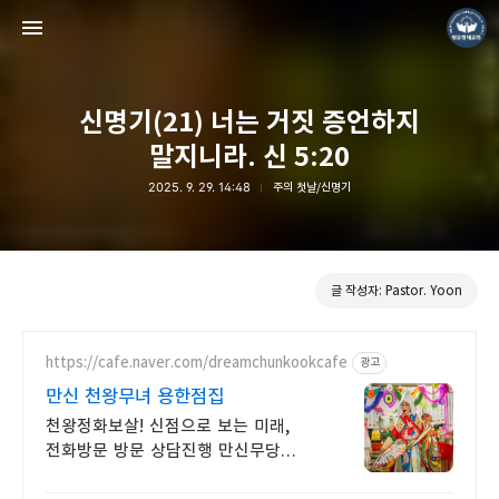
신명기(21) 너는 거짓 증언하지
말지니라. 신 5:20
2025. 9. 29. 14:48
주의 첫날/신명기
❏말씀침례교회 ❏AV1611.net ❏Peter Yoon
Pastor. Yoon
글 작성자: Pastor. Yoon
https://cafe.naver.com/dreamchunkookcafe
광고
만신 천왕무녀 용한점집
천왕정화보살! 신점으로 보는 미래,
전화방문 방문 상담진행 만신무당
점쟁이