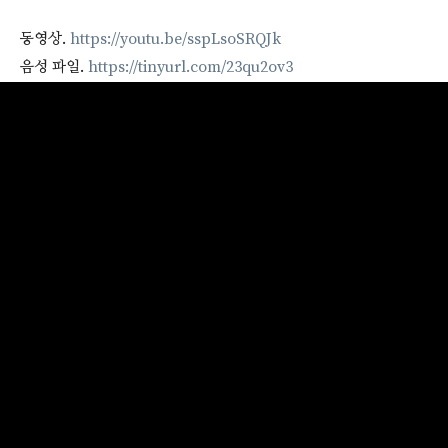
동영상.
https://youtu.be/sspLsoSRQJk
음성 파일.
https://tinyurl.com/23qu2ov3