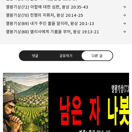
열왕기상(72) 아합에 대한 심판, 왕상 20:35-43
열왕기상(70) 전쟁의 지휘자, 왕상 20:14-25
열왕기상(69) 내가 주인 줄을 알리라, 왕상 20:1-13
열왕기상(68) 엘리사에게 기름을 부어, 왕상 19:13-21
댓글
공유하기
다른 글
❏말씀침례교회 ❏AV1611.net ❏Peter
Yoon
구독하기
카카오톡
라인
트위터
Graceful, Wonderful, Powerful, Inspirational
preaching!!
구독하기