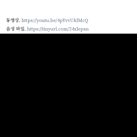
동영상.
https://youtu.be/4pYvvUklMcQ
음성 파일.
https://tinyurl.com/24xlepsn