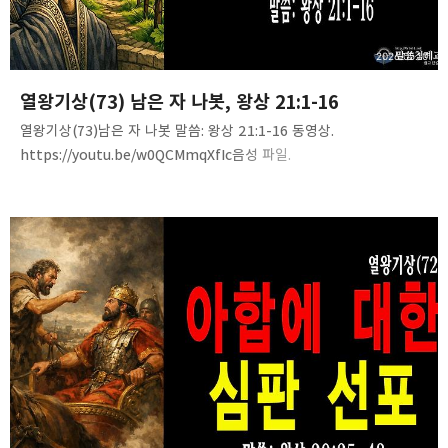
카카오스토리
밴드
네이버 블로그
Pocke
2026.05.10
열왕기상(73) 남은 자 나봇, 왕상 21:1-16
열왕기상(73)남은 자 나봇 말씀: 왕상 21:1-16 동영상.
https://youtu.be/w0QCMmqXfIc음성 파일.
https://tinyurl.com/243t74lf