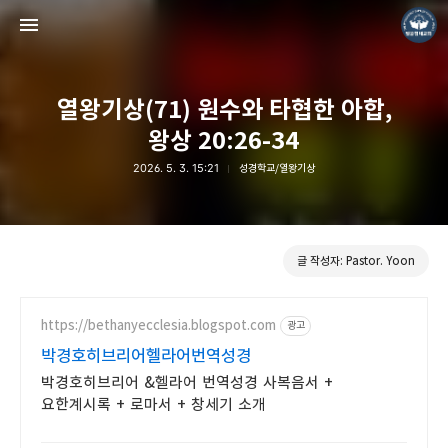
열왕기상(71) 원수와 타협한 아합,
왕상 20:26-34
2026. 5. 3. 15:21
성경학교/열왕기상
❏말씀침례교회 ❏AV1611.net ❏Peter Yoon
Pastor. Yoon
글 작성자: Pastor. Yoon
https://bethanyecclesia.blogspot.com
광고
박경호히브리어헬라어번역성경
박경호히브리어 &헬라어 번역성경 사복음서 +
요한계시록 + 로마서 + 창세기 소개