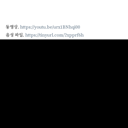
동영상.
https://youtu.be/urx1BNhqi00
음성 파일.
https://tinyurl.com/2xpprf6h