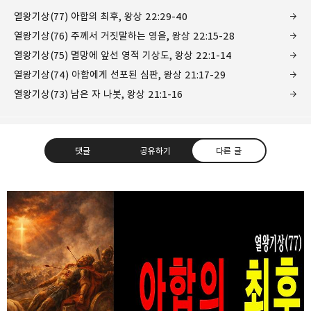
열왕기상(77) 아합의 최후, 왕상 22:29-40
열왕기상(76) 주께서 거짓말하는 영을, 왕상 22:15-28
열왕기상(75) 멸망에 앞선 영적 기상도, 왕상 22:1-14
열왕기상(74) 아합에게 선포된 심판, 왕상 21:17-29
열왕기상(73) 남은 자 나봇, 왕상 21:1-16
댓글
공유하기
다른 글
❏말씀침례교회 ❏AV1611.net ❏Peter
Yoon
구독하기
카카오톡
라인
트위터
Graceful, Wonderful, Powerful, Inspirational
preaching!!