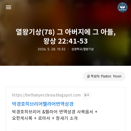
열왕기상(78) 그 아버지에 그 아들,
왕상 22:41-53
2026. 5. 28. 15:32
성경학교/열왕기상
❏말씀침례교회 ❏AV1611.net ❏Peter Yoon
Pastor. Yoon
글 작성자: Pastor. Yoon
https://bethanyecclesia.blogspot.com
광고
박경호히브리어헬라어번역성경
박경호히브리어 &헬라어 번역성경 사복음서 +
요한계시록 + 로마서 + 창세기 소개