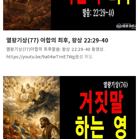
구독하기
카카오스토리
밴드
네이버 블로그
Pocke
2026.05.24
열왕기상(77) 아합의 최후, 왕상 22:29-40
열왕기상(77)아합의 최후말씀: 왕상 22:29-40 동영상.
https://youtu.be/9a04wTmE7Wg음성 파일.
https://tinyurl.com/2834ud8h