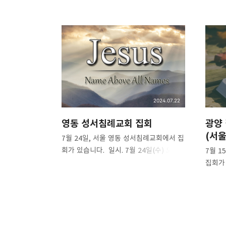
❏말씀침례교회 ❏AV16
Graceful, Wonderful, Pow
구독하기
구독하기
2024.07.22
영동 성서침례교회 집회
광양 
(서울
7월 24일, 서울 영동 성서침례교회에서 집
네이버 블로그
회가 있습니다. 일시. 7월 24일(수) 오후
7월 
7:30분.
집회가 
장소. 영동 성서침례교회. 오시는 길 주소.
센터)-
야래 링크를 누르시면 됩니다. *
사경회
서울 특별시 송파구 새말로 175(2층) htt
p://www.ydbbc.net/main/sub.html?
pageCode=5 오시는