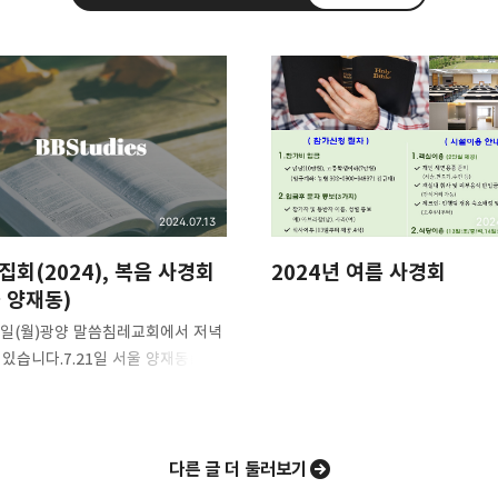
11.net ❏Peter Yoon
erful, Inspirational preaching!!
카카오톡
트위터
Facebook
카카오스토
2024.07.13
202
집회(2024), 복음 사경회
2024년 여름 사경회
 양재동)
Pocket
Evernote
15일(월)광양 말씀침레교회에서 저녁
있습니다.7.21일 서울 양재동(aT
일요일 10시, 11시, 오후 2:00 복음
가 있습니다.
다른 글 더 둘러보기