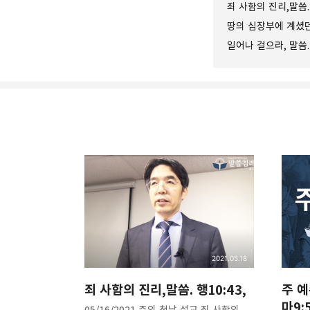
죄 사함의 진리,말씀. 
땅의 심장부에 계셨던 
일어나 걸으라, 말씀. 
❏말씀침례교회 ❏AV16
Graceful, Wonderful, Pow
구독하기
구독하기
2021.05.18
죄 사함의 진리,말씀. 행10:43,
주 예
마9:
05/16/2021 주의 첫날 설교 죄 사함의