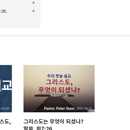
26,
리
밴드
.04.20
2021.04.12
스도,
그리스도는 무엇이 되셨나?
말씀. 히7:26,