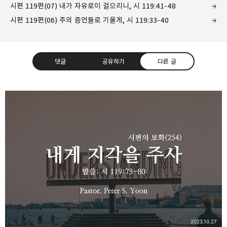
시편 119편(07) 내가 자유로이 걸으리니, 시 119:41-48
시편 119편(06) 주의 증언들로 기울게, 시 119:33-40
댓글
공유하기
다른 글
❏말씀침례교회 ❏AV1611.net ❏Peter
Yoon
구독하기
카카오톡
라인
트위터
Graceful, Wonderful, Powerful, Inspirational
preaching!!
구독하기
카카오스토리
밴드
네이버 블로그
Pocke
2023.10.27