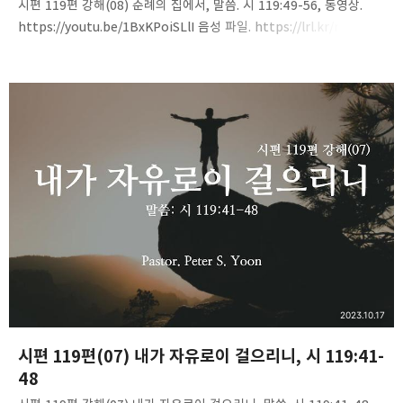
시편 119편 강해(08) 순례의 집에서, 말씀. 시 119:49-56, 동영상.
https://youtu.be/1BxKPoiSLlI 음성 파일. https://lrl.kr/r15o
2023.10.17
시편 119편(07) 내가 자유로이 걸으리니, 시 119:41-
48