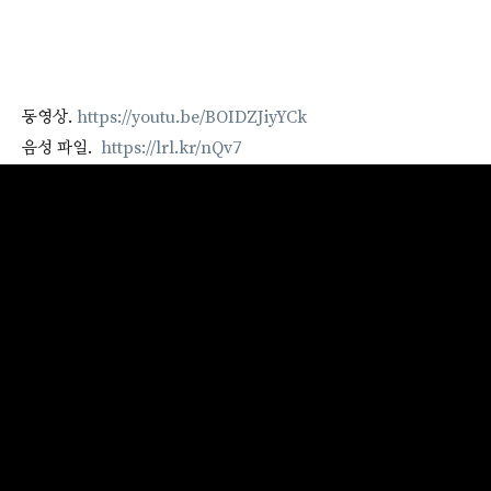
동영상.
https://youtu.be/BOIDZJiyYCk
음성 파일.
https://lrl.kr/nQv7