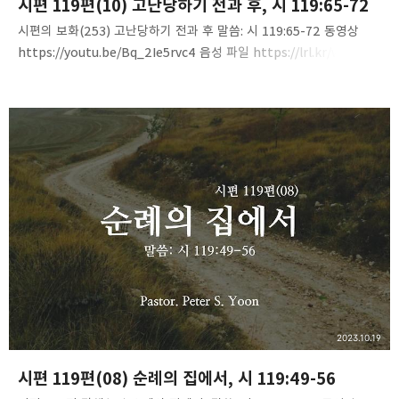
시편 119편(10) 고난당하기 전과 후, 시 119:65-72
시편의 보화(253) 고난당하기 전과 후 말씀: 시 119:65-72 동영상
https://youtu.be/Bq_2Ie5rvc4 음성 파일 https://lrl.kr/weOc
Psalms(252)-C119V57-64 www.mediafire.com
2023.10.19
시편 119편(08) 순례의 집에서, 시 119:49-56