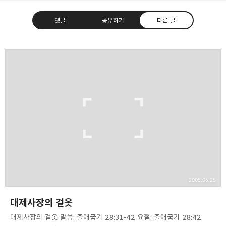
댓글
공유하기
다른 글
❏말씀침례교회 ❏AV1611.net ❏Peter
Yoon
구독하기
카카오톡
라인
트위터
Graceful, Wonderful, Powerful, Inspirational
preaching!!
구독하기
카카오스토리
밴드
네이버 블로그
Pocke
2005.06.25
대제사장의 겉옷
대제사장의 겉옷 말씀: 출애굽기 28:31-42 요절: 출애굽기 28:42