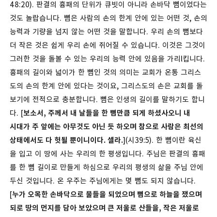
48:20).
판결의 흉패의 단위가 큐빗이 아니라 손바닥 뼘이었다는
것도 놀랍습니다. 뼘은 사람의 손의 한계 안에 있는 어떤 것, 손의
능력과 기량을 넘지 않는 어떤 것을 말합니다. 우리 손의 뼘보다
더 작은 것은 쉽게 우리 손에 쥐어질 수 있습니다. 이것은 그것이
그러한 것을 돌볼 수 있는 우리의 능력 안에 있음을 가리l킵니다.
흉패의 길이와 넓이가 한 뼘인 것의 의미는 교회가 온통 그리스
도의 손의 한계 안에 있다는 것이요, 그리스도의 손은 교회를 돌
보기에 전적으로 충분합니다.
뼘은 인생의 길이를 말하기도 합니
다. [
보소서, 주께서 내 날들을 한 뼘만큼 되게 하셨사오니 내
시대가 주 앞에는 아무것도 아닌 듯 하오며 참으로 사람은 최선의
상태에서도 다 헛될 뿐이니이다. 셀라.
](시39:5). 한 뼘이란 육신
을 입고 이 땅에 사는 우리의 한 평생입니다. 주님은 판결의 흉패
를 한 뼘 길이로 만들게 하심으로 우리의 평생의 삶을 주님 안에
두신 것입니다. 온 우주는 주님에게는 몇 뼘도 되지 않습니다.
[
누가 오목한 손바닥으로 물들을 되었으며 뼘으로 하늘을 쟀으며
되로 땅의 먼지를 담아 보았으며 큰 저울로 산들을, 작은 저울로