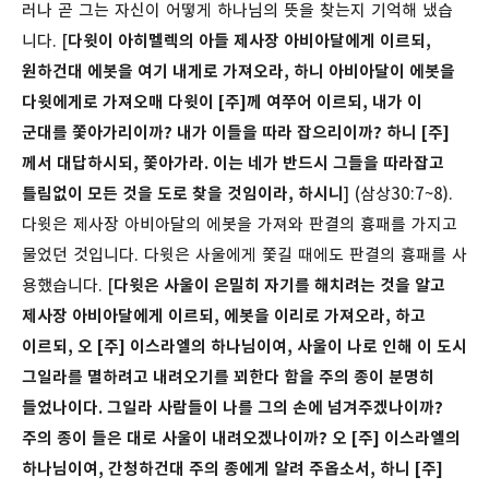
러나 곧 그는 자신이 어떻게 하나님의 뜻을 찾는지 기억해 냈습
니다. [
다윗이 아히멜렉의 아들 제사장 아비아달에게 이르되,
원하건대 에봇을 여기 내게로 가져오라, 하니 아비아달이 에봇을
다윗에게로 가져오매 다윗이 [주]께 여쭈어 이르되, 내가 이
군대를 쫓아가리이까? 내가 이들을 따라 잡으리이까? 하니 [주]
께서 대답하시되, 쫓아가라. 이는 네가 반드시 그들을 따라잡고
틀림없이 모든 것을 도로 찾을 것임이라, 하시니
] (삼상30:7~8).
다윗은 제사장 아비아달의 에봇을 가져와 판결의 흉패를 가지고
물었던 것입니다. 다윗은 사울에게 쫓길 때에도 판결의 흉패를 사
용했습니다. [
다윗은 사울이 은밀히 자기를 해치려는 것을 알고
제사장 아비아달에게 이르되, 에봇을 이리로 가져오라, 하고
이르되, 오 [주] 이스라엘의 하나님이여, 사울이 나로 인해 이 도시
그일라를 멸하려고 내려오기를 꾀한다 함을 주의 종이 분명히
들었나이다. 그일라 사람들이 나를 그의 손에 넘겨주겠나이까?
주의 종이 들은 대로 사울이 내려오겠나이까? 오 [주] 이스라엘의
하나님이여, 간청하건대 주의 종에게 알려 주옵소서, 하니 [주]