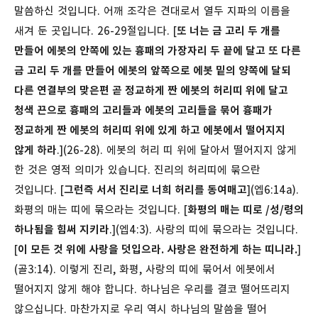
말씀하신 것입니다. 어깨 조각은 견대로서 열두 지파의 이름을
새겨 둔 곳입니다.
26-29절입니다. [
또 너는 금 고리 두 개를
만들어 에봇의 안쪽에 있는 흉패의 가장자리 두 끝에 달고 또 다른
금 고리 두 개를 만들어 에봇의 앞쪽으로 에봇 밑의 양쪽에 달되
다른 연결부의 맞은편 곧 정교하게 짠 에봇의 허리띠 위에 달고
청색 끈으로 흉패의 고리들과 에봇의 고리들을 묶어 흉패가
정교하게 짠 에봇의 허리띠 위에 있게 하고 에봇에서 떨어지지
않게 하라
.](26-28). 에봇의 허리 띠 위에 달아서 떨어지지 않게
한 것은 영적 의미가 있습니다. 진리의 허리띠에 묶으란
것입니다. [
그런즉 서서 진리로 너희 허리를 동여매고
](엡6:14a).
화평의 매는 띠에 묶으라는 것입니다. [
화평의 매는 띠로 /성/령의
하나됨을 힘써 지키라
.](엡4:3). 사랑의 띠에 묶으라는 것입니다.
[
이 모든 것 위에 사랑을 덧입으라. 사랑은 완전하게 하는 띠니라.
]
(골3:14). 이렇게 진리, 화평, 사랑의 띠에 묶어서 에봇에서
떨어지지 않게 해야 합니다. 하나님은 우리를 결코 떨어뜨리지
않으십니다. 마찬가지로 우리 역시 하나님의 말씀을 떨어