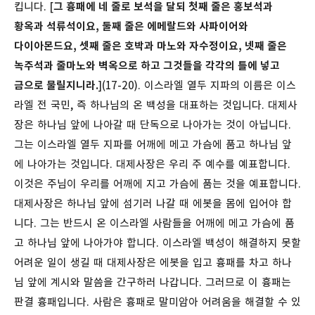
킵니다. [
그 흉패에 네 줄로 보석을 달되 첫째 줄은 홍보석과
황옥과 석류석이요, 둘째 줄은 에메랄드와 사파이어와
다이아몬드요, 셋째 줄은 호박과 마노와 자수정이요, 넷째 줄은
녹주석과 줄마노와 벽옥으로 하고 그것들을 각각의 틀에 넣고
금으로 물릴지니라.
](17-20). 이스라엘 열두 지파의 이름은 이스
라엘 전 국민, 즉 하나님의 온 백성을 대표하는 것입니다. 대제사
장은 하나님 앞에 나아갈 때 단독으로 나아가는 것이 아닙니다.
그는 이스라엘 열두 지파를 어깨에 메고 가슴에 품고 하나님 앞
에 나아가는 것입니다. 대제사장은 우리 주 예수를 예표합니다.
이것은 주님이 우리를 어깨에 지고 가슴에 품는 것을 예표합니다.
대제사장은 하나님 앞에 섬기러 나갈 때 에봇을 몸에 입어야 합
니다. 그는 반드시 온 이스라엘 사람들을 어깨에 메고 가슴에 품
고 하나님 앞에 나아가야 합니다. 이스라엘 백성이 해결하지 못할
어려운 일이 생길 때 대제사장은 에봇을 입고 흉패를 차고 하나
님 앞에 계시와 말씀을 간구하러 나갑니다. 그러므로 이 흉패는
판결 흉패입니다. 사람은 흉패로 말미암아 어려움을 해결할 수 있