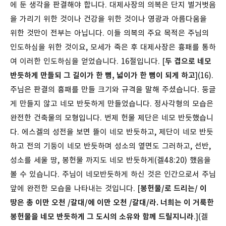
에 둔 생각을 판결해야 합니다. 대제사장의 의복은 단지 벌거벗음
을 가리기 위한 것이나 건강을 위한 것이나 영광과 아름다움을
위한 것만이 전부는 아닙니다. 이들 의복의 주요 목적은 주님의
인도하심을 위한 것이요, 모세가 죽은 후 대제사장은 흉패를 통하
여 이러한 인도하심을 얻었습니다.
16절입니다. [
두 겹으로 네모
반듯하게 만들되 그 길이가 한 뼘, 넓이가 한 뼘이 되게 하고
](16).
주님은 판결의 흉패를 만들 크기와 규격을 말해 주셨습니다. 둥글
게 만들지 않고 네모 반듯하게 만들었습니다. 정사각형의 모습은
완전한 건축물의 모형입니다. 번제 헌물 제단은 네모 반듯했습니
다. 에스겔의 성전을 보면 뜰이 네모 반듯하고, 제단이 네모 반듯
하고 전의 기둥이 네모 반듯하며 성소의 옆면도 그러하고, 선반,
성소를 세울 땅, 봉헌물 까지도 네모 반듯하게(겔48:20) 했음을
볼 수 있습니다. 주님이 네모반듯하게 하신 것은 인간으로서 주님
앞에 완전한 모습을 나타내는 것입니다. [
봉헌물/로 드리는/ 이
땅은 총 이만 오천 /갈대/에 이만 오천 /갈대/라. 너희는 이 거룩한
봉헌물을 네모 반듯하게 그 도시의 소유와 함께 드릴지니라
.](겔