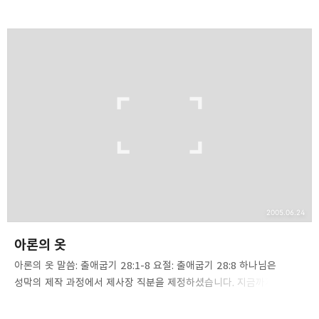
부위에 12개의 보석이 있고, 각 보석마다 이스라엘 지파의 이름이 모두
기록되어 있습니다. 판결의 흉패라고 불리는 이 흉패 안에는 ‘우림과
둠밈’이라는 것을 넣어 두었습니다. 우림과 둠밈이 어떻게 생겼는지
보석류인지 아니면 모양은 어떠한지, 어떻게 제작했는지 등에
대해서는 기록되어 있지 않습니다. 우림이란 말은 '빛'을 뜻하는
'우르'의 복수로 '빛들'이란 말입니다. '둠밈'은 '온전함'을 뜻하는 톰의
복수형으로 '완전'이라는 의미를 지니고 있습니다. 마틴 루터는 이를
'빛과 공의'라고 번역했는데, 현대 대부분의 번역은 히브리어를 그대로
음역해서 '우림과 둠밈'으…
2005.06.24
아론의 옷
아론의 옷 말씀: 출애굽기 28:1-8 요절: 출애굽기 28:8 하나님은
성막의 제작 과정에서 제사장 직분을 제정하셨습니다. 지금까지
가족들의 우두머리가 제사장이었고, 희생제물을 드렸습니다. 그러나
이제 그 임무는 아론의 가족으로 제한되었고, 복음이 실행될 때까지