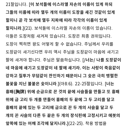
21절입니다. [
이 보석들에 이스라엘 자손의 이름이 있게 하되
그들의 이름에 따라 열두 개의 이름이 도장을 새긴 것같이 있게
할지니 곧 각 보석에 열두 지파에 따라 각각의 이름이 있게
할지니라.
](21). 보석들에 이스라엘 자손의 이름이 있습니다.
이들은 도장처럼 새겨져 있습니다. 도장은 최종 권위입니다.
도장이 찍히면 왕도 어떻게 할 수 없습니다. 주님께서 우리를
도장같이 새기신다면 우리 역시 주님을 도장같이 마음에 새기고
팔에 새겨야 합니다. 주님은 말씀하십니다. [
/너는/ 나를 도장같이
네 마음에 새기고 도장같이 네 팔에 새기라. 이는 사랑이 죽음같이
강하고 질투가 무덤같이 잔인하기 때문이니 그 숯은 극히 맹렬한
불꽃을 지닌 불붙은 숯이니라
.](아8:6).
22-25절입니다. [
너는
흉패(胸牌) 위에 순금으로 꼰 것의 끝에 사슬들을 만들고 또 흉패
위에 금 고리 두 개를 만들어 흉패의 두 끝에 그 두 고리를 달고
흉패의 끝에 있는 두 고리에 금으로 꼰 두 개의 사슬을 달고 두
개의 꼰 사슬의 다른 두 끝은 두 개의 장식핀에 고정시키고 에봇의
앞쪽에 있는 어깨 조각에 달지니라.
](22-25). 착용 방법을