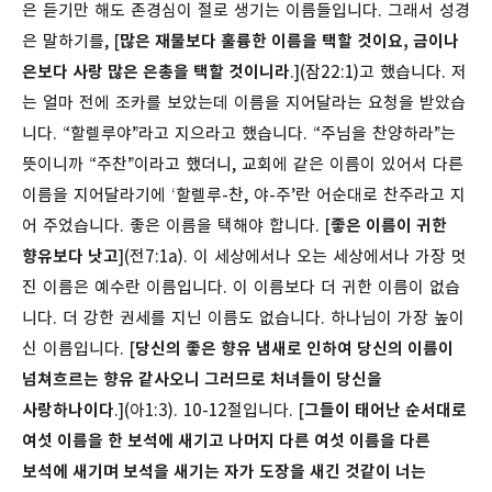
은 듣기만 해도 존경심이 절로 생기는 이름들입니다. 그래서 성경
은 말하기를, [
많은 재물보다 훌륭한 이름을 택할 것이요, 금이나
은보다 사랑 많은 은총을 택할 것이니라
.](잠22:1)고 했습니다. 저
는 얼마 전에 조카를 보았는데 이름을 지어달라는 요청을 받았습
니다. “할렐루야”라고 지으라고 했습니다. “주님을 찬양하라”는
뜻이니까 “주찬”이라고 했더니, 교회에 같은 이름이 있어서 다른
이름을 지어달라기에 ‘할렐루-찬, 야-주’란 어순대로 찬주라고 지
어 주었습니다. 좋은 이름을 택해야 합니다. [
좋은 이름이 귀한
향유보다 낫고
](전7:1a). 이 세상에서나 오는 세상에서나 가장 멋
진 이름은 예수란 이름입니다. 이 이름보다 더 귀한 이름이 없습
니다. 더 강한 권세를 지닌 이름도 없습니다. 하나님이 가장 높이
신 이름입니다. [
당신의 좋은 향유 냄새로 인하여 당신의 이름이
넘쳐흐르는 향유 같사오니 그러므로 처녀들이 당신을
사랑하나이다
.](아1:3).
10-12절입니다. [
그들이 태어난 순서대로
여섯 이름을 한 보석에 새기고 나머지 다른 여섯 이름을 다른
보석에 새기며 보석을 새기는 자가 도장을 새긴 것같이 너는