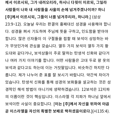
께서 이르시되, 그가 내려오리라, 하시니 다윗이 이르되, 그일라
사람들이 나와 내 사람들을 사울의 손에 넘겨주겠나이까? 하니
[주]께서 이르시되, 그들이 너를 넘겨주리라, 하니라.
] (삼상
23:9~12).
오늘날 우리는 판결의 흉패대신 성경을 사용해야 합니
다. 성경을 펴서 기도하며 주님께 뜻을 구하고, 인도함을 받아야
합니다.
많은 신자들이 이 구절들을 접할 때 보석이 상징하는 바
가 무엇인가에 관심을 갖습니다. 열두 가지 보석이 열두 가지 황
도대와 같다거나, 보석상들이 주로 말하는 탄생석 신화와 같다거
나 여러 가지 이야기를 합니다. 어떤 사람들은 고대 두로 왕 옷의
보석과 같다고도 하는데 이는 거짓말입니다. 비슷하긴 하지만 다
릅니다. 제가 나누어 준 표를 잘 보시기 바랍니다. 약간씩 차이가
있습니다. 탄생석 신화를 통해 성경의 보화들을 설교하는 것은 성
경적인 해석 방법이 아니기에 생략하겠습니다. 12보석은 12지파
의 이름이란 것이 핵심입니다. 이스라엘 각 지파가 하나님 앞에서
보석이란 사실이 중요합니다. [
이는 [주]께서 자신을 위하여 야곱
곧 이스라엘을 자신의 특별한 보배로 택하셨음이로다.
](시135:4).