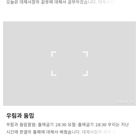
오늘은 대제사장의 겉옷에 대해서 공부하겠습니다. 대제사장의 겉옷은
긴 옷으로 에봇 받침으로 입도록 되어 있으며, 모두 푸른색이었습니다.
[너는 에봇에 받쳐입을 겉옷을 만들되 다 청색으로 하고](31). 이것은
예수 그리스도의 현재 하늘의 제사장직을 표현합니다. 예수 그리스도는
레위 지파 아론 계열의 대제사장이 아니라 하늘로부터 오신
대제사장이십니다. 땅에 있는 지성소가 아니라 하늘에 있는 지성소로
곧 바로 들어가신 분이십니다. 따라서 청색실로 짠 에봇 받침 긴 옷은
대제사장이 하늘로부터 사명을 부여받은 자임을 상기시켜 줄 뿐
아니라, 참된 대제사장 되시는 예수의 신성을 예표해 주는 것으로 볼 수
있습니다. 주님은 스스로 계속해서 …
2005.06.25
우림과 둠밈
우림과 둠밈말씀: 출애굽기 28:30 요절: 출애굽기 28:30 우리는 지난
시간에 판결의 흉패에 대해서 배웠습니다. 대제사장의 의복 중 가슴