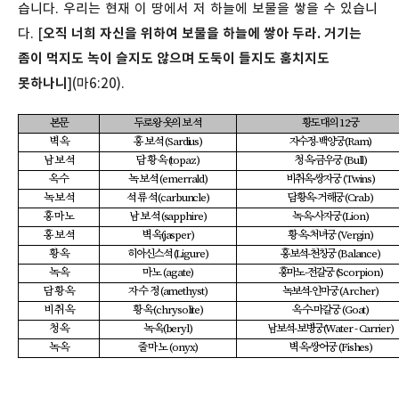
습니다. 우리는 현재 이 땅에서 저 하늘에 보물을 쌓을 수 있습니
다. [
오직 너희 자신을 위하여 보물을 하늘에 쌓아 두라. 거기는
좀이 먹지도 녹이 슬지도 않으며 도둑이 들지도 훔치지도
못하나니
](마6:20).
본문
두로왕 옷의 보 석
황도대의 12궁
벽 옥
홍 보 석 (Sardius)
자수정-백양궁(Ram)
남 보 석
담 황 옥 (topaz)
청 옥-금우궁 (Bull)
옥 수
녹 보 석 (emerrald)
비취옥-쌍자궁 (Twins)
녹 보 석
석 류 석 (carbuncle)
담황옥-거해궁 (Crab)
홍 마 노
남 보 석 (sapphire)
녹 옥-사자궁 (Lion)
홍 보 석
벽 옥(jasper)
황 옥-처녀궁 (Vergin)
황 옥
히아신스석 (Ligure)
홍보석-천칭궁 (Balance)
녹 옥
마 노 (agate)
홍마노-전갈궁 (Scorpion)
담 황 옥
자 수 정 (amethyst)
녹보석-인마궁 (Archer)
비 취 옥
황 옥 (chrysolite)
옥 수-마갈궁 (Goat)
청 옥
녹 옥(beryl)
남보석-보병궁(Water - Carrier)
녹 옥
줄 마 노 (onyx)
벽 옥-쌍어궁 (Fishes)