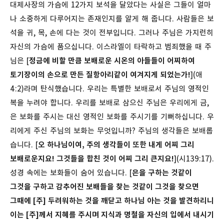
대제사장의 가슴에 12가지 보석을 달았다는 사실은 그들이 얼마
나 소중하게 다루어지는 존재인지를 알게 해 줍니다. 사람들은 보
석을 귀, 목, 손에 다는 것이 전부입니다. 그러나 주님은 가지런히
자신의 가슴에 품으십니다. 이스라엘이 타락하고 범죄했을 때 주
님은 [
정금에 비할 만큼 보배로운 시온의 아들들이 어찌하여
토기장이의 손으로 만든 질항아리같이 여겨지게 되었는가!
](애
4:2)라며 탄식했습니다.
우리는 특별한 보배로서 주님의 영적인
복을 누려야 합니다. 우리를 보배로 삼으신 주님은 우리에게 금,
은 보화를 주시는 대신 영적인 보화를 주시기를 기뻐하십니다. 우
리에게 주신 주님의 보화는 무엇입니까?
주님의 생각들은 보배롭
습니다. [
오 하나님이여, 주의 생각들이 또한 내게 어찌 그리
보배로운지요! 그것들을 합친 것이 어찌 그리 큰지요!
](시139:17).
성경 속에는 보화들이 숨어 있습니다. [
은을 구하는 것같이
그것을 구하고 감추어진 보배들을 찾는 것같이 그것을 찾으면
그때에 [주] 두려워하는 것을 깨닫고 하나님 아는 것을 발견하리니
이는 [주]께서 지혜를 주시며 지식과 명철을 자신의 입에서 내시기