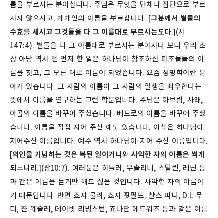
름을 부르시는 분이십니다. 주님은 무엇을 단체나 집단으로 부르
시지 않으시고, 개개인의 이름을 부르십니다. [
그분께서 별들의
수효를 세시고 그것들을 다 그 이름대로 부르시는도다
.](시
147:4). 별들을 다 그 이름대로 부르시는 분이시다 보니 우리 조
상 아담 역시 맨 먼저 한 일은 하나님이 창조하신 피조물들의 이
름을 짓고, 그 부른 대로 이름이 되었습니다. 요즘 성명학이란 분
야가 있습니다. 그 사람의 이름이 그 사람의 일생을 좌우한다는
뜻에서 이름을 연구하는 그런 학문입니다. 주님은 아브람, 사래,
야곱의 이름을 바꾸어 주셨습니다. 베드로의 이름을 바꾸어 주셨
습니다. 이름을 직접 지어 주신 예도 있습니다. 이삭은 하나님이
지어주신 이름입니다. 예수 역시 하나님이 지어 주신 이름입니다.
[
의인을 기념하는 것은 복된 일이거니와 사악한 자의 이름은 썩게
되느니라
.](잠10:7). 여러분은 히틀러, 무솔리니, 스탈린, 레닌 등
과 같은 이름을 듣기만 해도 싫을 것입니다. 사악한 자의 이름이
기 때문입니다. 반면 죠지 물려, 죠지 휫필드, 챨스 피니, D.L 무
디, 쟌 웨슬레, 데이빗 리빙스턴, 죠나단 에드워즈 등과 같은 이름