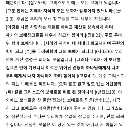
때문이로다
.](잠2:5~6).
그리스도 안에는 모든 보화가 있습니다.
[
그분 안에는 지혜와 지식의 모든 보화가 감추어져 있느니라.
](골
2:3).
주님은 우리의 보배 창고들을 그득 채우게 하십니다
[
이것은 나를 사랑하는 자들로 하여금 재산을 상속하게 하며
자기의 보배창고들을 채우게 하고자 함이라.
](잠8:21).
주를 두려
워 함이 보배입니다. [
지혜와 지식이 네 시대에 확고해지며 구원의
힘이 되고 [주]를 두려워함이 그의 보배가 되리라.
](사33:6).
우리
안에 계신 성령은 최대의 보물입니다. [
그러나 우리가 이 보배를
질그릇 안에 가졌나니 이것은 뛰어난 권능이 하나님에게서 나며
우리에게서 나지 아니하게 하려 함이라.
](고후4:7).
예수 그리스도
의 피는 보배로운 피입니다. [
오직 흠도 없고 점도 없는 어린양의
/피/ 같은 그리스도의 보배로운 피로 된 것이니라.
](벧전1:19).
이
외에도 보배로운 산 돌(벧전2:4), 보배로운 믿음(벧후1:1), 지극
히 크고 보배로운 약속들(벧후1:4)이 주어져 있습니다. 그리스도
의 심판석에서 주님은 우리에게 유업의 상급을 주시며, 관을 씌워
주십니다. 진정한 보물은 이 땅에 있는 것이 아니라 저 하늘에 있