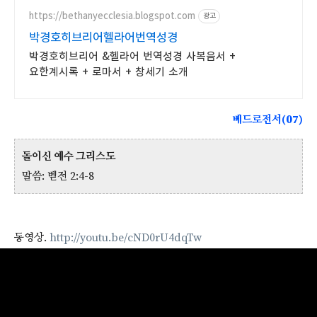
https://bethanyecclesia.blogspot.com
광고
박경호히브리어헬라어번역성경
박경호히브리어 &헬라어 번역성경 사복음서 +
요한계시록 + 로마서 + 창세기 소개
베드로전서(07)
돌이신 예수 그리스도
말씀: 벧전 2:4-8
동영상.
http://youtu.be/cND0rU4dqTw