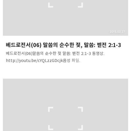
2015.02.27
베드로전서(06) 말씀의 순수한 젖, 말씀: 벧전 2:1-3
베드로전서(06)말씀의 순수한 젖 말씀: 벧전 2:1-3 동영상.
http://youtu.be/cYQLzzGDcjk음성 파일.
http://www.mediafire.com/listen/aph8h2tnbrpxcqd/1Peter(
06)-Pure_milk_of_Word.mp3 내용 요약. 1. 버려야 할 것들을 듣고
정리하라.2. 지켜야 할 것, 붙들어야 할 것들이 무엇인지 정리하라.3.
버려야 할 것들을 안 버리면 성장하지 못한다.4. 붙들어야 할 것들을
버리면 믿음에서 파선한다.5. "로서"와 "처럼(같이)"의 차이를
정리하라.6. 순수한 말씀에 대해 관련 구절들을 정리하라.7. 말씀의 젖-
빵, 젖, 물, 꿀, 고기…양식이 되는 말씀.8. 말씀을 먹는 방법은?9.
하나님의 말씀은 무엇과 같은가 듣고 …