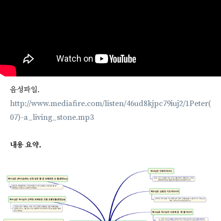
음성파일.
http://www.mediafire.com/listen/46ud8kjpc79iuj2/1Peter(
07)-a_living_stone.mp3
내용 요약.