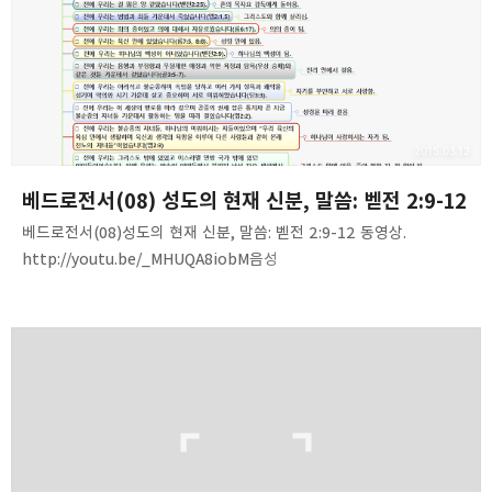
2015.03.12
베드로전서(08) 성도의 현재 신분, 말씀: 벧전 2:9-12
베드로전서(08)성도의 현재 신분, 말씀: 벧전 2:9-12 동영상.
http://youtu.be/_MHUQA8iobM음성
파일.http://www.mediafire.com/download/5natadohvu2b1d
w/1Peter(08)-1Peter_v9-12.mp3 내용 요약. 1. 크리스천의 현재
신분, 지위, 상태에 대해서 정리하라.2. 베드로전서에 나오는 4가지
신분-선정된 세대, 왕가의 제사장, 거룩한 민족, 특별한 백성(9)3.
이전에 우리의 모습, 상태에 대해 듣고 정리하라. 이전의 나와 지금의
나 사이에 예수님이 계신다.4. 우리가 어떻게 긍휼을 입었는지 정리할
것. 사55:3, 행13:345. 구약의 다윗, 신약의 바울-긍휼을 입은
대표적인 예. 이들은 훗날 믿게 될 자들의 본보기다(딤전…