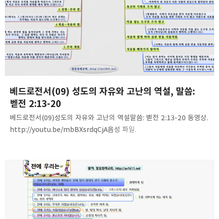
preaching!!
구독하기
카카오스토리
밴드
네이버 블로그
Pocke
2015.03.20
베드로전서(09) 성도의 자유와 고난의 역설, 말씀:
벧전 2:13-20
베드로전서(09)성도의 자유와 고난의 역설말씀: 벧전 2:13-20 동영상.
http://youtu.be/mbBXsrdqCjA음성 파일.
http://www.mediafire.com/download/h5x198wb6l9p38m/1P
eter(09)-thanksful_acceptable.mp3 내용 정리 아래 그림을
참조할 것. 클릭하면 크게 확대됩니다. 세로 그림도 클릭하면 가로로
보입니다.