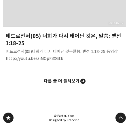
2015.02.19
베드로전서(05) 너희가 다시 태어난 것은, 말씀: 벧전
1:18-25
베드로전서(05)너희가 다시 태어난 것은말씀: 벧전 1:18-25 동영상
http://youtu.be/ziMOpF3XGtk
음성파일http://www.mediafire.com/download/zq8jz6719bd8
1ph/1Peter(05)-Being_boen_again.mp3 내용요약. 1. 거듭남은
하나님에게서 태어나는 것이다(요1:12,13)2. 거듭남은 성령에게서
다른 글 더 둘러보기
나는 것이다(요3:5,6).3. 거듭남은 하나님의 말씀으로 태어나는 것이다
(약1:18, 벧전1:23).4. 거듭남은 예수 그리스도의 부활로 말미암는다
(벧전1:3).5. 거듭남은 하나님의 긍휼에 따른 구원이다(딛3:5). 6.
거듭남은 하나님의 생명을 소유하는 것이다(요10:28).7. 우리가 아는
것을 듣고 정리하라. "너희가 알거니와"(…
© Pastor. Yoon.
Designed by Fraccino.