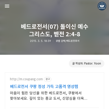
베드로전서(07) 돌이신 예수
그리스도, 벧전 2:4-8
2015. 3. 5. 18:39
권별 강해/베드로전후서
❏말씀침례교회 ❏AV1611.net ❏Peter Yoon
Pastor. Yoon
글 작성자: Pastor. Yoon
http://m.coupang.com
광고
베드로전서 쿠팡 정성 가득 고품격 영성템
마음이 힘든 당신을 위한 베드로전서, 쿠팡에서
찾아보세요. 깊이 있는 종교 도서, 신앙심을 더욱
풍요롭게!