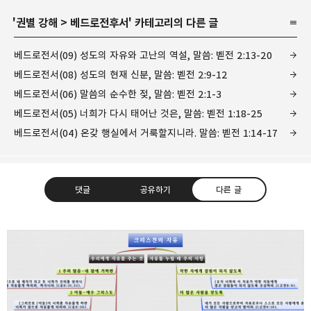
'
권별 강해
>
베드로전후서
' 카테고리의 다른 글
베드로전서(09) 성도의 자유와 고난의 역설, 말씀: 벧전 2:13-20
베드로전서(08) 성도의 현재 신분, 말씀: 벧전 2:9-12
베드로전서(06) 말씀의 순수한 젖, 말씀: 벧전 2:1-3
베드로전서(05) 너희가 다시 태어난 것은, 말씀: 벧전 1:18-25
베드로전서(04) 온갖 행실에서 거룩할지니라. 말씀: 벧전 1:14-17
댓글
공유하기
다른 글
❏말씀침례교회 ❏AV1611.net ❏Peter
Yoon
구독하기
카카오톡
라인
트위터
Graceful, Wonderful, Powerful, Inspirational