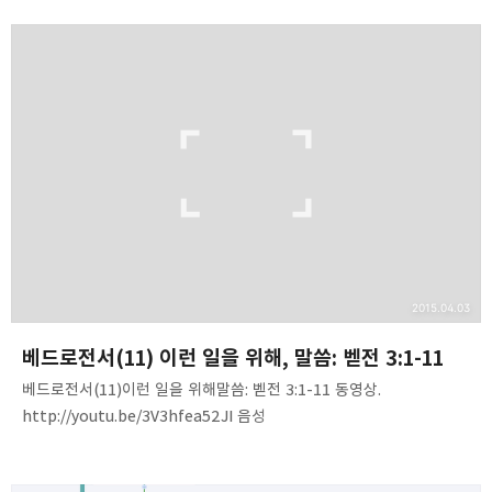
❏말씀침례교회 ❏AV1611.net ❏Peter
Yoon
구독하기
카카오톡
라인
트위터
Graceful, Wonderful, Powerful, Inspirational
preaching!!
구독하기
카카오스토리
밴드
네이버 블로그
Pocke
2015.04.03
베드로전서(11) 이런 일을 위해, 말씀: 벧전 3:1-11
베드로전서(11)이런 일을 위해말씀: 벧전 3:1-11 동영상.
http://youtu.be/3V3hfea52JI 음성
파일http://www.mediafire.com/listen/o9pgvlubec2oatd/1Pe
ter(11)-ye_are_thereunto_called.mp3 내용 요약 1. 하나님이