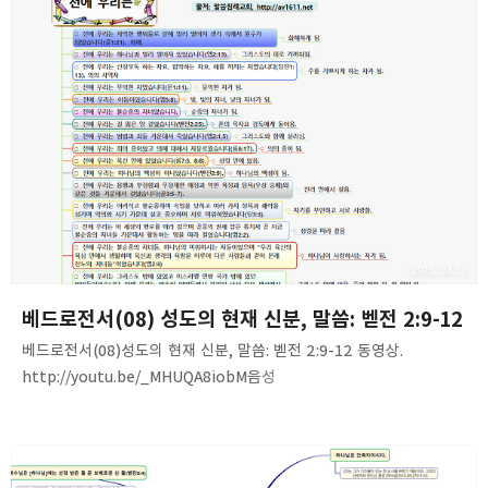
2015.03.12
베드로전서(08) 성도의 현재 신분, 말씀: 벧전 2:9-12
베드로전서(08)성도의 현재 신분, 말씀: 벧전 2:9-12 동영상.
http://youtu.be/_MHUQA8iobM음성
파일.http://www.mediafire.com/download/5natadohvu2b1d
w/1Peter(08)-1Peter_v9-12.mp3 내용 요약. 1. 크리스천의 현재
신분, 지위, 상태에 대해서 정리하라.2. 베드로전서에 나오는 4가지
신분-선정된 세대, 왕가의 제사장, 거룩한 민족, 특별한 백성(9)3.