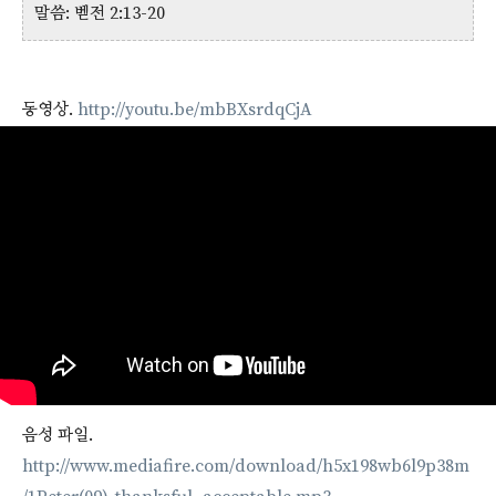
말씀: 벧전 2:13-20
동영상.
http://youtu.be/mbBXsrdqCjA
음성 파일.
http://www.mediafire.com/download/h5x198wb6l9p38m