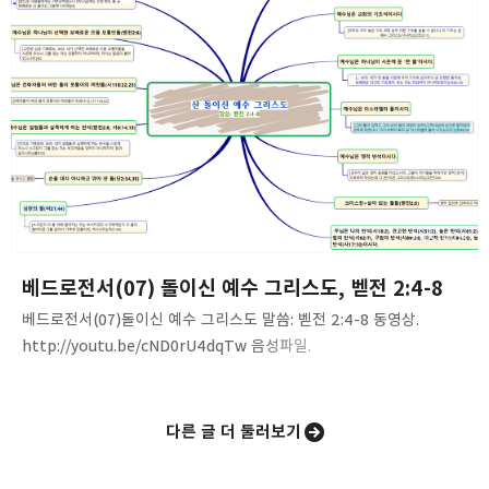
이전에 우리의 모습, 상태에 대해 듣고 정리하라. 이전의 나와 지금의
나 사이에 예수님이 계신다.4. 우리가 어떻게 긍휼을 입었는지 정리할
것. 사55:3, 행13:345. 구약의 다윗, 신약의 바울-긍휼을 입은
대표적인 예. 이들은 훗날 믿게 될 자들의 본보기다(딤전…
2015.03.05
베드로전서(07) 돌이신 예수 그리스도, 벧전 2:4-8
베드로전서(07)돌이신 예수 그리스도 말씀: 벧전 2:4-8 동영상.
http://youtu.be/cND0rU4dqTw 음성파일.
http://www.mediafire.com/listen/46ud8kjpc79iuj2/1Peter(0
7)-a_living_stone.mp3 내용 요약. 1. 산돌이신 예수
그리스도벧전2:4-8 2. 하나님은 건축자이시다. 3. 예수님은 교회의
다른 글 더 둘러보기
기초석이시다. 4. 예수님은 영적 반석이시다. 5. 예수님은 하나님이
시온에 둔 ‘한 돌’이시다. 6. 예수님은 이스라엘의 돌이시다. 7. 주님은