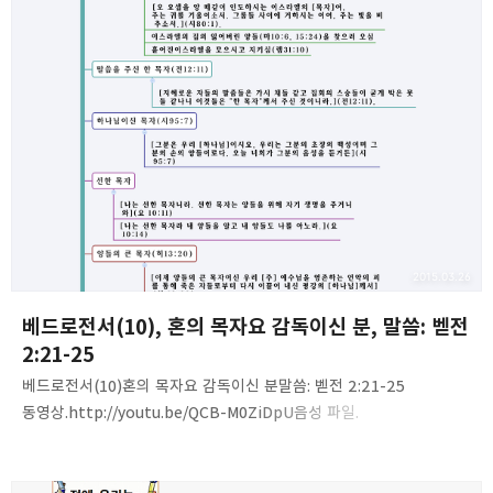
우리를 부르신 목적-선한 일2. 선한 일과 크리스천3. 아내들아…
남편에게 복종하라(1), 남편들아…아내를 사랑하라(엡5:25,
골3:19).4. 두려움이 동반된 너희의 정숙한 행실(2)5. 외적 단장으로
하지 말라(3)6. 영의 장식…그것은 하나님의 눈앞에서 지극히 값진 것
(4)7. 옛적에 하나님을 신뢰한 거룩한 여자들(5)8. 사라의 딸들(6)9.
남편들은 아내와 지식에 따라 동거하고, 아내를…
2015.03.26
베드로전서(10), 혼의 목자요 감독이신 분, 말씀: 벧전
2:21-25
베드로전서(10)혼의 목자요 감독이신 분말씀: 벧전 2:21-25
동영상.http://youtu.be/QCB-M0ZiDpU음성 파일.
http://www.mediafire.com/download/l9ljb9ae0qk4tqh/1Pet
er(10)-the_Shepherd_and_Bishop_of_your_souls.mp3 내용
요약. Pastor. Peter Yoon