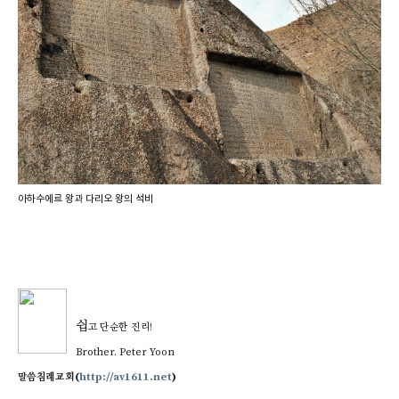
아하수에르 왕과 다리오 왕의 석비
쉽
고
단순한 진리!
Br
other. Peter Yoon
말씀침례교회(
http://av1611.net
)