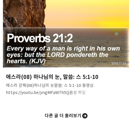
대언자, 고레스 왕4. 우리가 하는 일의 근거, 권위, 정당성은 어디서
오는가?5. "우리는 하늘과 땅의 [하나님]의 종으로서 이렇게 여러 해
전에 건축되었던 집을 건축하노라."(11)6. 성전과 이스라엘의 역사
(11-16)7. 민족의 흥망성쇠의 원인8. 고레스를 …
2015.11.03
에스라(08) 하나님의 눈, 말씀: 스 5:1-10
에스라 강해(08)하나님의 눈말씀: 스 5:1-10 동영상.
https://youtu.be/yngMFaW7h5Q음성 파일
http://www.mediafire.com/download/ga7p4svw7ut5747/Ezr
a%2808%29-eyes_of_the_LORD.mp3 내용 요약. 1. 주의 눈은
항상 약속의 땅 위에 있습니다(신11:12).2. 주의 눈은 온 땅, 모든 곳에
다른 글 더 둘러보기
있습니다. 역대기하 16:9절, 잠언 15:3절입니다.3. 주의 눈은 그분을
두려워하는 자들, 그분의 긍휼에 소망을 두는 자들 위에 있습니다