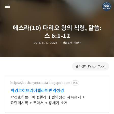
에스라(10) 다리오 왕의 칙령, 말씀:
스 6:1-12
2015. 11. 17. 09:23
권별 강해/에스라
❏말씀침례교회 ❏AV1611.net ❏Peter Yoon
Pastor. Yoon
글 작성자: Pastor. Yoon
https://bethanyecclesia.blogspot.com
광고
박경호히브리어헬라어번역성경
박경호히브리어 &헬라어 번역성경 사복음서 +
요한계시록 + 로마서 + 창세기 소개