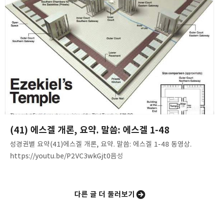
2015.11.11
(41) 에스겔 개론, 요약. 말씀: 에스겔 1-48
성경권별 요약(41)에스겔 개론, 요약. 말씀: 에스겔 1-48 동영상.
https://youtu.be/P2VC3wkGjt0음성
파일http://www.mediafire.com/download/crei3yghepk0f6s/E
zekiel%28outline%29.mp3 내용 요약은 동영사 자막에 상세하게
달았습니다. 자막을 보시면서 정리하시면 됩니다. 쉽고 단순한 진리!
다른 글 더 둘러보기
Brother. Peter Yoon 말씀침례교회(http://av1611.net)