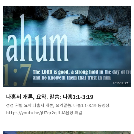
Habakkuk(01)_outline.mp3 내용 요약. 하박국 전체를 한 번에
정리할 수 있습니다. 펜을 잡고 정리해 보십시오. 이후로 하박국을 읽을
때 쉽고 명료하게 깨닫고 은혜를 누릴 수 있게 됩니다. 쉽고 단순한
진리! Brother. Peter Yoon 말씀침례교회(http://av1611.net)
2015.12.22
나훔서 개론, 요약. 말씀: 나훔1:1-3:19
성경 권별 요약.나훔서 개론, 요약말씀: 나훔1:1-3:19 동영상.
https://youtu.be/jU7qr2qJLJA음성 파일
http://www.mediafire.com/download/x5g55d5ig2x8k47/Nah
um_outline.mp3 **내용 요약은 직접 들으면서 성경에 표시하시기