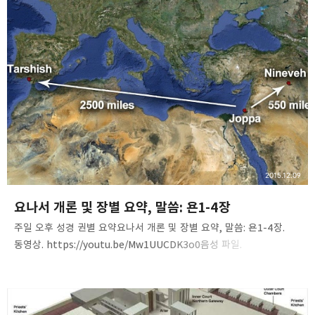
바랍니다. 쉽고 단순한 진리! Brother. Peter Yoon 말씀침례교회
(http://av1611.net)
2015.12.09
요나서 개론 및 장별 요약, 말씀: 욘1-4장
주일 오후 성경 권별 요약요나서 개론 및 장별 요약, 말씀: 욘1-4장.
동영상. https://youtu.be/Mw1UUCDK3o0음성 파일.
http://www.mediafire.com/download/l285xc224nfuhwl/Jon
as%28outline%29.mp3 내용 요약. *요나서 1-4장 전체를 장별로
간략하게 핵심만 요약한 것입니다. 쉽고 단순한 진리! Brother. Peter
Yoon 말씀침례교회(http://av1611.net)