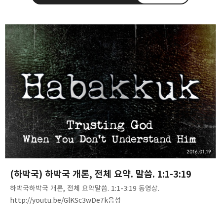
❏말씀침례교회 ❏AV1611.net ❏Peter
Yoon
구독하기
카카오톡
라인
트위터
Graceful, Wonderful, Powerful, Inspirational
preaching!!
구독하기
카카오스토리
밴드
네이버 블로그
Pocke
2016.01.19
(하박국) 하박국 개론, 전체 요약. 말씀. 1:1-3:19
하박국하박국 개론, 전체 요약말씀. 1:1-3:19 동영상.
http://youtu.be/GlKSc3wDe7k음성
파일.http://www.mediafire.com/download/b226odd754cj44i/