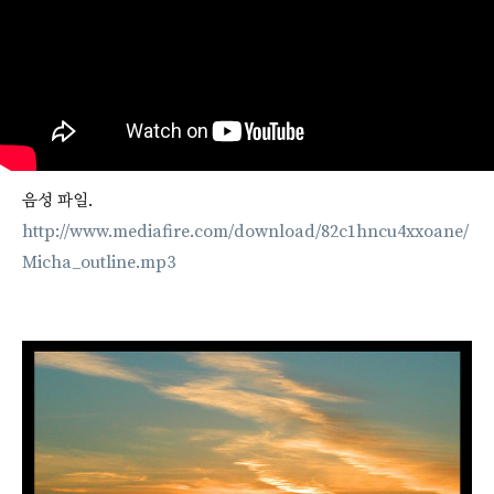
음성 파일.
http://www.mediafire.com/download/82c1hncu4xxoane/
Micha_outline.mp3