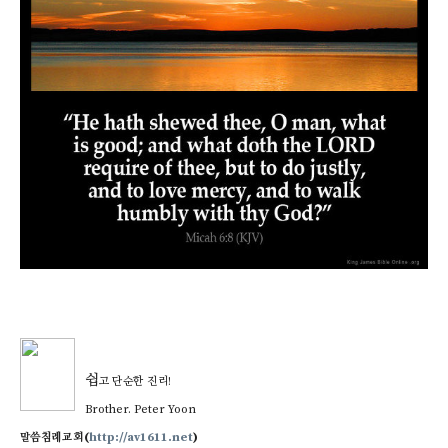
쉽
고
단순한 진리!
Br
other. Peter Yoon
말씀침례교회(
http://av1611.net
)