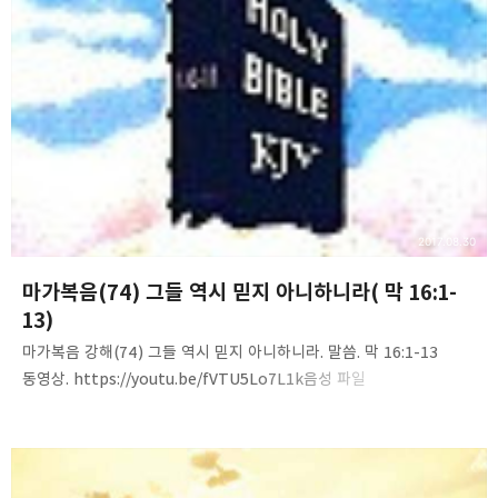
❏말씀침례교회 ❏AV1611.net ❏Peter
Yoon
구독하기
카카오톡
라인
트위터
Graceful, Wonderful, Powerful, Inspirational
preaching!!
구독하기
카카오스토리
밴드
네이버 블로그
Pocke
2017.08.30
마가복음(74) 그들 역시 믿지 아니하니라( 막 16:1-
13)
마가복음 강해(74) 그들 역시 믿지 아니하니라. 말씀. 막 16:1-13
동영상. https://youtu.be/fVTU5Lo7L1k음성 파일
http://www.mediafire.com/file/kophs7ycagii32t/Mark%287
4%29-they_also_believe_not.m4a 내용 요약 1. 부활을 믿지
못하는 여인들2. 부활을 믿지 못하는 사도들 쉽고 단순한 진리,
말씀침례교회(http://av1611.net)Pastor. Peter Yoon