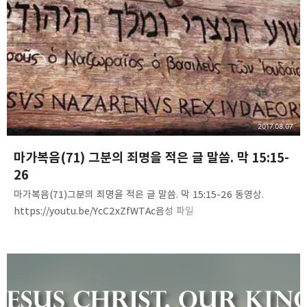
죽으심과 묻히심- 지옥은 죽은 사람의 혼의 거처요, 무덤은 죽은
사람의 몸의 거처다.6. 묻히심-장례는 침례의 모형이다. 쉽고 단순한
진리, 말씀침례교회(http://av1611.net)Pastor. …
2017.08.07
마가복음(71) 그분의 죄명을 적은 글 말씀. 막 15:15-
26
마가복음(71)그분의 죄명을 적은 글 말씀. 막 15:15-26 동영상.
https://youtu.be/YcC2xZfWTAc음성 파일
http://www.mediafire.com/file/kebxcd4ki95m1jd/Mark%287
1%29-writing_on_the_Cross.m4a 내용 요약. 1. 예수님의
죄명이 아니라 "고소명"을 적은 것이다.2. 이방인이요, 이교도인
빌라도는 예수님의 무죄 석방을 위해 노력했다.3. 유대인들은 그분을
죽이기 위해 노력했다.4. 유대인들의 선택- 예수님이냐 바라바냐? 5.