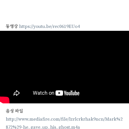
동영상
https://youtu.be/rec0619EUo4
음성 파일
http://www.mediafire.com/file/lzrlcrkrhak9ncn/Mark%2
872%29-he_gave_up_his_ghost.m4a