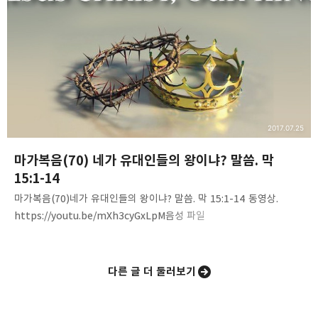
사람들은 언제나 선택과 결정을 요구 받는다. 아담-생명 나무/선악과
이스라엘-복과 저주, 생명과 사망. 이 날 택하라.엘리야-하나님과 바알
중 택하라. 우리는 이런 선택을 요구 받는다6. 예수님을…
2017.07.25
마가복음(70) 네가 유대인들의 왕이냐? 말씀. 막
15:1-14
마가복음(70)네가 유대인들의 왕이냐? 말씀. 막 15:1-14 동영상.
https://youtu.be/mXh3cyGxLpM음성 파일
http://www.mediafire.com/file/bz59fita2giyo02/Mark%287
0%29-King_of_Jews.m4a 내용 요약 1. 왕이신 예수님2. 빌라도의
질문. 네가 유대인들의 왕이냐?3. 예수님의 답변. 그렇다(Thou
다른 글 더 둘러보기
sayest it-네가 그것을 말하는도다.)4. 이방인들의 손에 넘겨지심.
빌라도와 헤롯5. 예수님을 대적하는 많은 증언들, 6. 수많은 거짓
증인과 거짓 증언들에게 침묵하시는 예수님7. 백성들에게 의견을 묻는