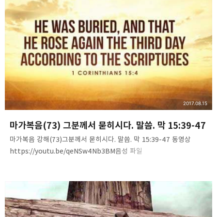
2017.08.15
마가복음(73) 그분께서 묻히시다. 말씀. 막 15:39-47
마가복음 강해(73)그분께서 묻히시다. 말씀. 막 15:39-47 동영상
https://youtu.be/qeNSw4Nb3BM음성 파일
http://www.mediafire.com/file/9gb9x4hc0yr2gj0/Mark%287
3%29-He_was_buried.m4a 내용 요약 1. 백부장이 예수님의
죽음을 통해 구원 받았다.2. 예수님은 십자가 위에서 죄인을 구원했고,
죽는 순간 백부장을 구원했다.3. 아리마대 요셉- 빌라도에게 예수님의
몸을 구함4. 니고데모와 요셉-주님의 장사를 치러줌5. 예수님의