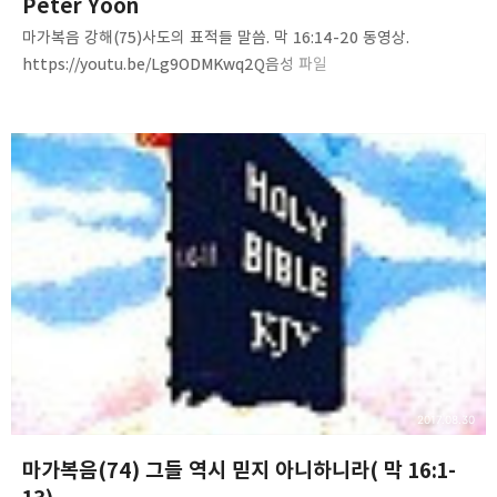
Peter Yoon
마가복음 강해(75)사도의 표적들 말씀. 막 16:14-20 동영상.
https://youtu.be/Lg9ODMKwq2Q음성 파일
http://www.mediafire.com/file/yoy74w5jn2f7zps/Mark%287
5%29-signs_of_Apostle.m4a 내용 요약 1.2. 쉽고 단순한 진리,
말씀침례교회(http://av1611.net)Pastor. Peter Yoon
2017.08.30
마가복음(74) 그들 역시 믿지 아니하니라( 막 16:1-