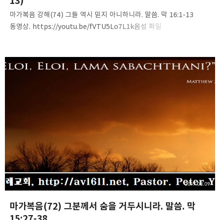
13)
마가복음 강해(74) 그들 역시 믿지 아니하니라. 말씀. 막 16:1-13
동영상. https://youtu.be/fVTU5Lo7L1k음성 파일
http://www.mediafire.com/file/kophs7ycagii32t/Mark%287
4%29-they_also_believe_not.m4a 내용 요약 1. 부활을 믿지
못하는 여인들2. 부활을 믿지 못하는 사도들 쉽고 단순한 진리,
말씀침례교회(http://av1611.net)Pastor. Peter Yoon
2017.08.09
마가복음(72) 그분께서 숨을 거두시니라. 말씀. 막
15:27-38