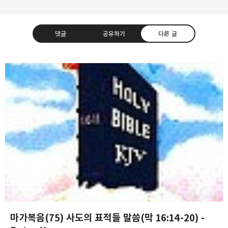
댓글
공유하기
다른 글
❏말씀침례교회 ❏AV1611.net ❏Peter
Yoon
구독하기
카카오톡
라인
트위터
Graceful, Wonderful, Powerful, Inspirational
preaching!!
구독하기
카카오스토리
밴드
네이버 블로그
Pocke
2017.08.30
마가복음(75) 사도의 표적들 말씀(막 16:14-20) -