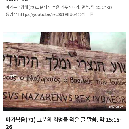
마가복음강해(72)그분께서 숨을 거두시니라. 말씀. 막 15:27-38
동영상 https://youtu.be/rec0619EUo4음성 파일
http://www.mediafire.com/file/lzrlcrkrhak9ncn/Mark%2872
%29-he_gave_up_his_ghost.m4a 내용 요약 1. 가상칠언
7마디를 정리할 것2. 마가복음에 기록된 것은 4번째 말씀이다.3.
가상칠언이 복음서마다 다르게 기록된 이유는?4. 예수님의 죽으심-
우리에게 생명을 주시기 위해서이다.5. 온 세상에 임한 어둠-정오부터
오후 3시까지6. 나의 하나님, 나의 하나님 어찌하여 나를
버리셨나이까?7. 예수님이 버림 받으신 이유는? 우리가 주께
받아들여지도록 하기 위해서다!기타 듣고 정리할 것. 쉽고 단순한 진리,
말…
2017.08.07
마가복음(71) 그분의 죄명을 적은 글 말씀. 막 15:15-
26