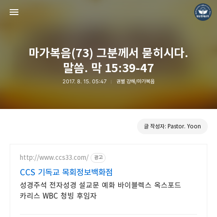
마가복음(73) 그분께서 묻히시다.
말씀. 막 15:39-47
2017. 8. 15. 05:47
권별 강해/마가복음
❏말씀침례교회 ❏AV1611.net ❏Peter Yoon
Pastor. Yoon
글 작성자: Pastor. Yoon
http://www.ccs33.com/
광고
CCS 기독교 목회정보백화점
성경주석 전자성경 설교문 예화 바이블렉스 옥스포드
카리스 WBC 청빙 후임자