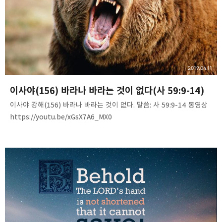
지으셨습니다. “보라, 내가 발견…
2019.04.11
이사야(156) 바라나 바라는 것이 없다(사 59:9-14)
이사야 강해(156) 바라나 바라는 것이 없다. 말씀: 사 59:9-14 동영상
https://youtu.be/xGsX7A6_MX0
음성파일https://www.mediafire.com/file/kop3wuuf682s2o2/I
saiah%28156%29-look_for_but_none.mp3/file *내용 요약.
직접 성경을 펴서 한 줄 한 줄, 한 단어씩 주의 깊게 듣고 정리하시기
바랍니다. 우리가 다 곰같이 부르짖고 비둘기같이 몹시 애곡하나니
우리가 판단의 공의를 바라나 공의가 없고 구원을 바라나 구원이
우리에게서 멀리 있도다. (사 59:11)We roar all like bears, and
mourn sore like doves： we look for judgment, but there is
no…