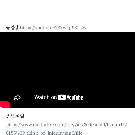
동영상
https://youtu.be/23Yw2p9KT7w
음성 파일
https://www.mediafire.com/file/2idg3e0jzaii6fl/Isaiah%2
8155%29-think_of_iniquity.mp3/file