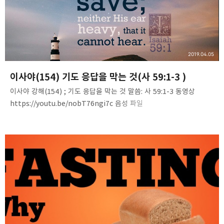
2019.04.05
이사야(154) 기도 응답을 막는 것(사 59:1-3 )
이사야 강해(154) ; 기도 응답을 막는 것 말씀: 사 59:1-3 동영상
https://youtu.be/nobT76ngi7c 음성 파일
https://www.mediafire.com/file/h3lv8bzalbnld6z/Isaiah%28
154%29-prayer_not_hear.mp3/file 내용 요약. ❶ 헛된 것은
듣지 않으십니다. “헛된 것은 [하나님]이 결코 듣지 아니하시며
[전능자]는 그것을 중히 여기지 아니하시리로다.”(욥35:13). ❷
마음속으로 불법에 관심을 두면 주께서 내 말을 듣지 않으십니다.
“내가 마음속으로 불법에 관심을 두면 {주}께서 내 말을 듣지
아니하시리라.”(시66:18). 이것은 생각의 중요성을 보여 줍니다.
기도는 말보다 바른 생각, 순수한 생각이 더 중요하다는 점…