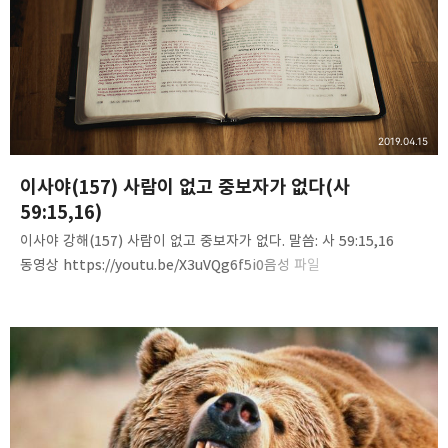
preaching!!
구독하기
카카오스토리
밴드
네이버 블로그
Pocke
2019.04.15
이사야(157) 사람이 없고 중보자가 없다(사
59:15,16)
이사야 강해(157) 사람이 없고 중보자가 없다. 말씀: 사 59:15,16
동영상 https://youtu.be/X3uVQg6f5i0음성 파일
https://www.mediafire.com/file/9lpu1mvapt9l5u9/Isaiah%2
8157%29-no_man_no_intercessor.mp3/file 내용 요약 사람이
없다, 중보자가 없다는 의미를 10가지 정도 듣고 정리할 것 내용을
정리할 때 아래 글을 참고하시오. ❶ 사람이 없다는 것은 죄를 짓지
않는 의인은 땅 위에 하나도 없다는 말입니다. 전도서 7:20절, “선을
행하고 죄를 짓지 않는 의인은 땅 위에 하나도 없느니라.”(전7:20).
하나님은 처음에 자신의 형상대로, 자신의 모양대로 사람을 곧바르게