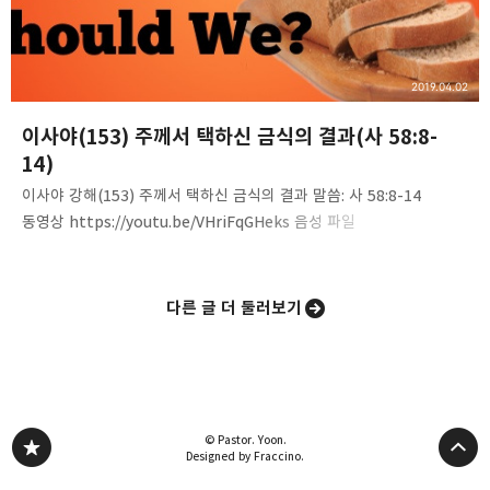
2019.04.02
이사야(153) 주께서 택하신 금식의 결과(사 58:8-
14)
이사야 강해(153) 주께서 택하신 금식의 결과 말씀: 사 58:8-14
동영상 https://youtu.be/VHriFqGHeks 음성 파일
https://www.mediafire.com/file/nufoh3220613gm1/Isaiah%
28153%29-_effect_of_fasting.mp3/file 내용 요약 1. 단식,
절식, 금식. 몸에 미치는 효과 2. 금식이 혼에 미치는 결과 3. 헛된 금식,
다른 글 더 둘러보기
금욕주의, 종교성, 사람들에게 경건을 보임 4. 말씀을 이용하는 자들.
말씀을 사용하는 사람들 5. 금식, 자기 혼을 징계함, 자기를 낮춤, 주의
뜻에 자기를 굴복함. 6. 하나님이 택한 금식 8가지를 정리하라. 7.
하나님이 택한 금식을 한 사람들에게 주시는 은혜와 복을 정리하라.
© Pastor. Yoon.
Designed by Fraccino.