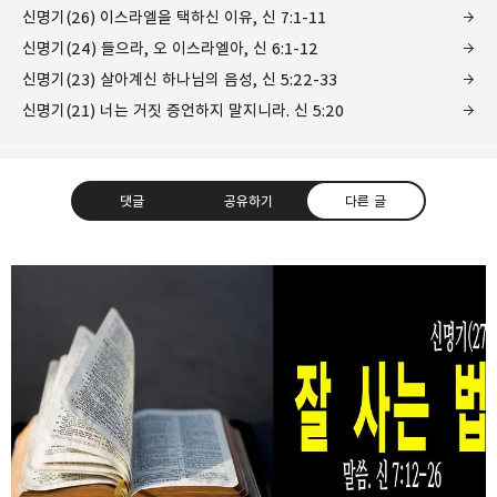
신명기(26) 이스라엘을 택하신 이유, 신 7:1-11
신명기(24) 들으라, 오 이스라엘아, 신 6:1-12
신명기(23) 살아계신 하나님의 음성, 신 5:22-33
신명기(21) 너는 거짓 증언하지 말지니라. 신 5:20
댓글
공유하기
다른 글
❏말씀침례교회 ❏AV1611.net ❏Peter
Yoon
구독하기
카카오톡
라인
트위터
Graceful, Wonderful, Powerful, Inspirational
preaching!!
구독하기