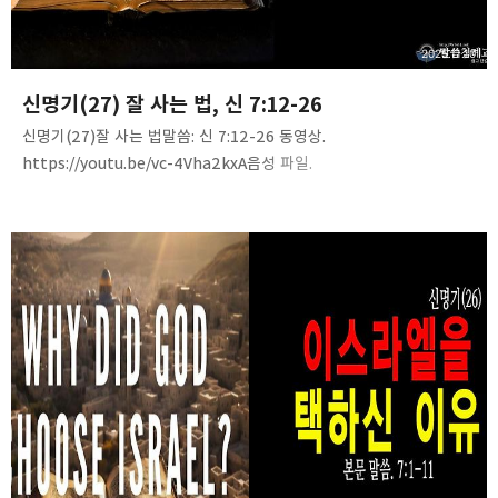
카카오스토리
밴드
네이버 블로그
Pocke
2025.11.10
신명기(27) 잘 사는 법, 신 7:12-26
신명기(27)잘 사는 법말씀: 신 7:12-26 동영상.
https://youtu.be/vc-4Vha2kxA음성 파일.
https://tinyurl.com/2dl85w53