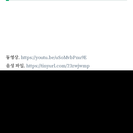
동영상.
https://youtu.be/uSoMvbPnu9E
음성 파일.
https://tinyurl.com/23zwjwmp