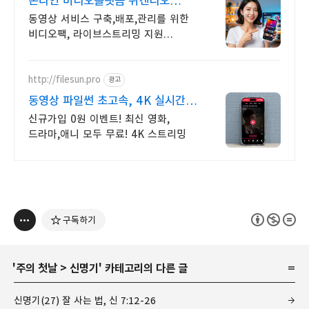
온라인 비디오플랫폼 위캔디오
무료플랜으로 시작하세요!
동영상 서비스 구축,배포,관리를 위한
비디오팩, 라이브스트리밍 지원
라이브팩
http://filesun.pro
광고
동영상 파일썬 초고속, 4K 실시간
보기!
신규가입 0원 이벤트! 최신 영화,
드라마,애니 모두 무료! 4K 스트리밍
구독하기
'
주의 첫날
>
신명기
' 카테고리의 다른 글
신명기(27) 잘 사는 법, 신 7:12-26