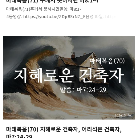
마태복음(71) 주께서 뜻하시면 마8:1-4
마태복음(71)주께서 뜻하시면말씀: 마8:1-
4동영상. https://youtu.be/ZDjr8SrNZ_E음성 파일. https://tinyu
rl.com/2b3nu858
2024. 5. 16.
마태복음(70) 지혜로운 건축자, 어리석은 건축자,
마7:24-29