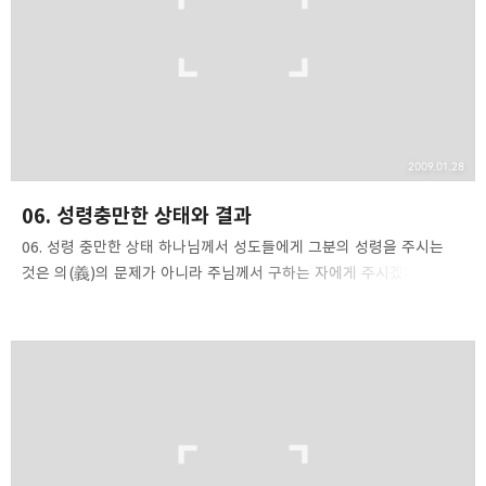
그들의 입장에서 생각하자면 목사가 건전하고 편안한 설교를 통해
마음의 화평을 가져다 주었으면 하는 정도입니다. 물론 그들도 천국에
가고 싶어 합니다. 하지만 저는 분명히 말씀드립니…
2009.01.28
06. 성령충만한 상태와 결과
06. 성령 충만한 상태 하나님께서 성도들에게 그분의 성령을 주시는
것은 의(義)의 문제가 아니라 주님께서 구하는 자에게 주시겠다는
약속때문입니다. "너희가 악하다 할지라도 너희 자녀에게 좋은 선물을
줄줄 알거든 하물며 하늘에 계신 너희 아버지께서 구하는 자들에게
성령을 주시지 않겠느냐?" (눅11:13). 여러분이 성령을 구한다면,
하나님께서 약속대로 응답하실 것입니다 성령 충만의 결과 여러분이
하나님의 영으로 충만하다면, 여러분은 교회와 세상의 관점에서 볼 때
매우 곤란한 입장에 처하게 된다는 점을 명심해야 합니다. 성령 충만을
갈구하는 몇몇 영적인 식도락가들은 성령 충만은 너무나 행복하고도
황홀한 경험이나 상태를 가져다 줄 것이라고 생각합니다. 어떤