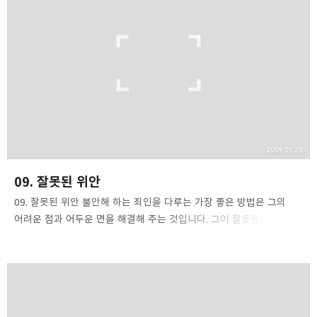
❏말씀침례교회 ❏AV1611.net ❏Peter
Yoon
구독하기
카카오톡
라인
트위터
Graceful, Wonderful, Powerful, Inspirational
preaching!!
구독하기
카카오스토리
밴드
네이버 블로그
Pocke
2009.01.28
09. 잘못된 위안
09. 잘못된 위안 불안해 하는 죄인을 다루는 가장 좋은 방법은 그의
어려운 점과 어두운 면을 해결해 주는 것입니다. 그이 잘못들을
처리하게 하고, 자기 의(義)에 가득찬 근거들을 부수며, 자신을 신뢰할
만한 것들이 전혀 신뢰할 수 없는 것이라는 점을 깨우쳐 주어야 합니다.
물론 이 모든 일을 하는 것이 무척 어렵습니다. 때로는 이런 것들을
하기 위해서는 전도 교육을 받을 필요도 있습니다. 죄인들의 특징은
자신이 믿고 있는 것을 죽도록 꼭 잡고 있는 것입니다. 죄인들이