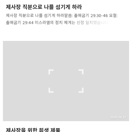
제사장 직분으로 나를 섬기게 하라
제사장 직분으로 나를 섬기게 하라말씀: 출애굽기 29:30-46 요절:
출애굽기 29:44 이스라엘의 정치 체계는 신정 일치였습니다.
공화정이나 왕정이 아니라 신정이었습니다. 이스라엘은 제사장
왕국입니다. [또 너희는 내게 제사장 왕국이 되며 거룩한 민족이
되리라. 너는 이 말들을 이스라엘의 자손에게 고할지니라.](출19:6).
제사장 왕국에서 최고 높은 지위는 당연히 제사장이며, 대제사장은
가장 위대한 직분입니다. 하나님은 아론을 대제사장으로 임명하시고,
계속 그 직분을 그 아들들로 하여금 계승하도록 하셨습니다. 제사장
직분은 대물림이었습니다. 하나님은 능력 있는 자를 선별해서 제사장을
삼은 것이 아닙니다. 하나님께서 매해 시험이나 공채를 통해서, 경쟁을
통해서 선발하신 것이 아니라 아론은 그 아들에게…
2005.06.27
제사장을 위한 희생 제물