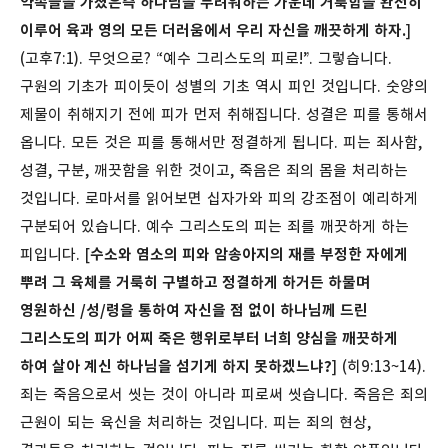
약속들을 가졌은즉 하나님을 두려워하는 가운데 거룩함을 완전히
이루어 육과 영의 모든 더러움에서 우리 자신을 깨끗하게 하자.
]
(고후7:1). 무엇으로? “예수 그리스도의 피로!”. 그렇습니다.
구원의 기초가 피이듯이 성별의 기초 역시 피인 것입니다.
숫양의
제물이 취해지기 전에 피가 먼저 취해집니다. 성결은 피를 통해서
옵니다. 모든 것은 피를 통해서만 정결하게 됩니다. 피는 죄사함,
성결, 구분, 깨끗함을 위한 것이고, 죽음은 죄의 몸을 처리하는
것입니다. 로마서를 읽어보면 십자가와 피의 강조점이 예리하게
구분되어 있습니다. 예수 그리스도의 피는 죄를 깨끗하게 하는
피입니다. [
수소와 염소의 피와 암송아지의 재를 부정한 자에게
뿌려 그 육체를 거룩히 구별하고 정결하게 하거든 하물며
영원하신 /성/령을 통하여 자신을 점 없이 하나님께 드린
그리스도의 피가 어찌 죽은 행위로부터 너희 양심을 깨끗하게
하여 살아 계신 하나님을 섬기게 하지 못하겠느냐
?
] (히9:13~14).
죄는 죽음으로서 씻는 것이 아니라 피로써 씻습니다. 죽음은 죄의
근원이 되는 육신을 처리하는 것입니다. 피는 죄의 현상,