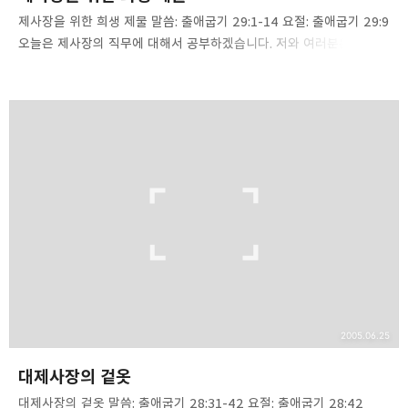
제사장을 위한 희생 제물 말씀: 출애굽기 29:1-14 요절: 출애굽기 29:9
오늘은 제사장의 직무에 대해서 공부하겠습니다. 저와 여러분은 구약의
제사장이 아니라 신약의 제사장입니다. 눈에 보이는 예루살렘의
성전에서 정해진 시간에 정해진 헌물을 드리고 주님을 섬기는
제사장이 아니라 우리가 있는 어느 곳에서나 영적 희생물을 드리는
제사장들입니다. 구약과 신약의 제사장 체계는 완전히 변했습니다.
[이는 제사장 체계가 변하였은즉 율법도 변하는 것이 마땅하기
때문이요,](히7:12). 성경에는 두 종류의 제사장이 있습니다. 하나는
멜기세덱의 계열에 따른 대제사장이고, 하나는 레위 지파의
대제사장입니다. [이는 우리 {주}께서 유다로부터 나신 것이 분명하기
때문이라. 이 지파에 대하여는 모세가 제사장 직분에 관…
2005.06.25
대제사장의 겉옷
대제사장의 겉옷 말씀: 출애굽기 28:31-42 요절: 출애굽기 28:42