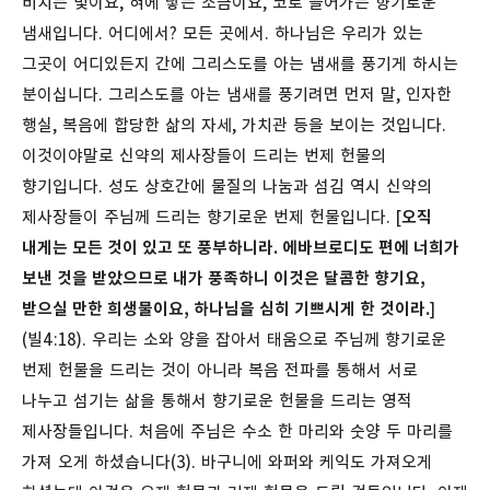
비치는 빛이요, 혀에 닿는 소금이요, 코로 들어가는 향기로운
냄새입니다. 어디에서? 모든 곳에서. 하나님은 우리가 있는
그곳이 어디있든지 간에 그리스도를 아는 냄새를 풍기게 하시는
분이십니다. 그리스도를 아는 냄새를 풍기려면 먼저 말, 인자한
행실, 복음에 합당한 삶의 자세, 가치관 등을 보이는 것입니다.
이것이야말로 신약의 제사장들이 드리는 번제 헌물의
향기입니다. 성도 상호간에 물질의 나눔과 섬김 역시 신약의
제사장들이 주님께 드리는 향기로운 번제 헌물입니다. [
오직
내게는 모든 것이 있고 또 풍부하니라. 에바브로디도 편에 너희가
보낸 것을 받았으므로 내가 풍족하니 이것은 달콤한 향기요,
받으실 만한 희생물이요, 하나님을 심히 기쁘시게 한 것이라.
]
(빌4:18). 우리는 소와 양을 잡아서 태움으로 주님께 향기로운
번제 헌물을 드리는 것이 아니라 복음 전파를 통해서 서로
나누고 섬기는 삶을 통해서 향기로운 헌물을 드리는 영적
제사장들입니다.
처음에 주님은 수소 한 마리와 숫양 두 마리를
가져 오게 하셨습니다(3). 바구니에 와퍼와 케익도 가져오게