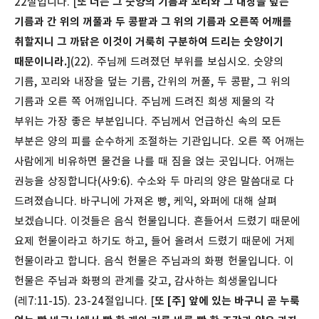
22절입니다. [
또 너는 그 숫양의 기름과 꼬리와 그 내장을 덮는
기름과 간 위의 꺼풀과 두 콩팥과 그 위의 기름과 오른쪽 어깨를
취할지니 그 까닭은 이것이 거룩히 구분하여 드리는 숫양이기
때문이니라.
](22). 주님께 드려졌던 부위를 보십시오. 숫양의
기름, 꼬리와 내장을 덮는 기름, 간위의 꺼풀, 두 콩팥, 그 위의
기름과 오른 쪽 어깨입니다. 주님께 드려진 희생 제물의 각
부위는 가장 좋은 부분입니다. 주님께서 언급하신 속의 모든
부분은 양의 피를 순수하게 조절하는 기관입니다. 오른 쪽 어깨는
사람에게 비유하면 물건을 나를 때 짐을 얹는 곳입니다. 어깨는
권능을 상징합니다(사9:6).
수소와 두 마리의 양은 말씀대로 다
드려졌습니다. 바구니에 가져온 빵, 케익, 와퍼에 대해 살펴
보겠습니다. 이것들은 음식 헌물입니다. 흔들어서 드렸기 때문에
요제 헌물이라고 하기도 하고, 들어 올려서 드렸기 때문에 거제
헌물이라고 합니다. 음식 헌물은 주님과의 화평 헌물입니다. 이
헌물은 주님과 화평의 관계를 갖고, 감사하는 희생물입니다
(레7:11-15).
23-24절입니다. [
또 [주] 앞에 있는 바구니 곧 누룩