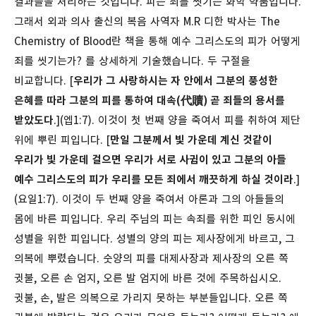
결과들을 처리하는 것입니다. 피는 죄를 씻기는 화학 약품입니다.
그래서 외과 의사 출신의 복음 사역자 M.R 디한 박사는 The
Chemistry of Blood란 책을 통해 예수 그리스도의 피가 어떻게
죄를 씻기는가? 를 상세하게 기술했습니다. 두 구절을
비교합니다. [
우리가 그 사랑하시는 자 안에서 그분의 풍성한
은혜를 따라 그분의 피를 통하여 대속(代贖) 곧 죄들의 용서를
받았도다
.](엡1:7). 이것이 첫 번째 양을 죽여서 피를 취하여 제단
위에 뿌린 피입니다. [
만일 그분께서 빛 가운데 계신 것같이
우리가 빛 가운데 걸으면 우리가 서로 사귐이 있고 그분의 아들
예수 그리스도의 피가 우리를 모든 죄에서 깨끗하게 하실 것이라
.]
(요일1:7). 이것이 두 번째 양을 죽여서 아론과 그의 아들들의
몸에 바른 피입니다. 우리 주님의 피는 속죄를 위한 피인 동시에
성별을 위한 피입니다. 성별의 양의 피는 제사장에게 바르고, 그
의복에 뿌렸습니다. 숫양의 피를 대제사장과 제사장의 오른 쪽
귓불, 오른 손 엄지, 오른 발 엄지에 바른 것에 주목하십시오.
귓불, 손, 발은 의복으로 가리지 못하는 부분들입니다.
오른 쪽