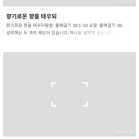
2005.06.28
향기로운 향을 태우되
향기로운 향을 태우되말씀: 출애굽기 30:1-10 요절: 출애굽기 30:
성막에는 두 개의 제단이 있습니다. 하나는 성막의 성소 입구에 있는 놋
제단입니다. 놋 제단은 번제 헌물을 태우는 곳입니다. 하나는 성소 안
지성소에 들어가는 휘장 바로 앞에 있는 금 제단인데 이는 향을 태우는
분향 제단입니다. 이 둘은 모두 시팀 나무로 만들어졌지만 번제단은
놋으로, 향 제단은 금으로 둘렀습니다. 크기 역시 약간 다릅니다.
제단이 예표하는 것은 예수 그리스도입니다. 향을 태울 제단(분향
제단)을 통해 성경적 진리를 배우고, 오늘날 우리에게 어떻게 적용
되는가 배울 수 있기를 바랍니다. 29장에서 ‘너희는 제사장의
직분으로’ 주님을 섬기라는 명령이 떨어진 바로 다음에 향을 태울
제단이 나오는 것은 제사장들이 주님 앞…
2005.06.28