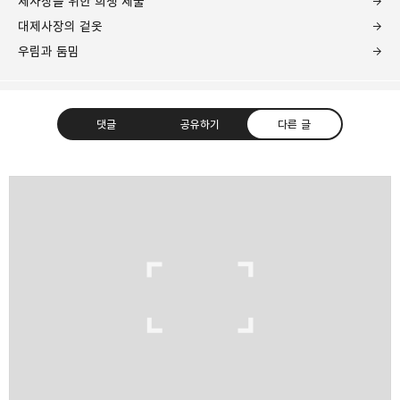
제사장을 위한 희생 제물
대제사장의 겉옷
우림과 둠밈
댓글
공유하기
다른 글
❏말씀침례교회 ❏AV1611.net ❏Peter
Yoon
구독하기
카카오톡
라인
트위터
Graceful, Wonderful, Powerful, Inspirational
preaching!!
구독하기
카카오스토리
밴드
네이버 블로그
Pocke