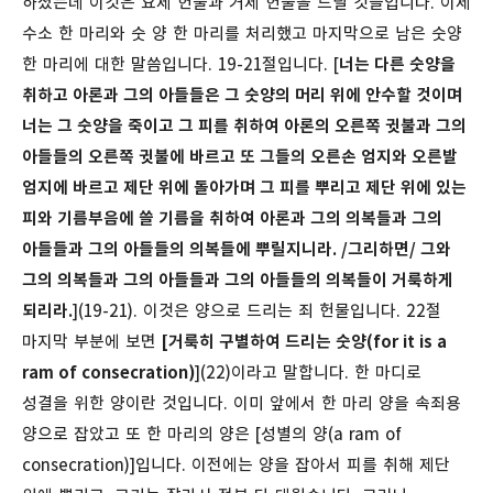
하셨는데 이것은 요제 헌물과 거제 헌물을 드릴 것들입니다. 이제
수소 한 마리와 숫 양 한 마리를 처리했고 마지막으로 남은 숫양
한 마리에 대한 말씀입니다.
19-21절입니다. [
너는 다른 숫양을
취하고 아론과 그의 아들들은 그 숫양의 머리 위에 안수할 것이며
너는 그 숫양을 죽이고 그 피를 취하여 아론의 오른쪽 귓불과 그의
아들들의 오른쪽 귓불에 바르고 또 그들의 오른손 엄지와 오른발
엄지에 바르고 제단 위에 돌아가며 그 피를 뿌리고 제단 위에 있는
피와 기름부음에 쓸 기름을 취하여 아론과 그의 의복들과 그의
아들들과 그의 아들들의 의복들에 뿌릴지니라. /그리하면/ 그와
그의 의복들과 그의 아들들과 그의 아들들의 의복들이 거룩하게
되리라.
](19-21). 이것은 양으로 드리는 죄 헌물입니다. 22절
마지막 부분에 보면
[거룩히 구별하여 드리는 숫양(for it is a
ram of consecration)
](22)이라고 말합니다. 한 마디로
성결을 위한 양이란 것입니다. 이미 앞에서 한 마리 양을 속죄용
양으로 잡았고 또 한 마리의 양은 [성별의 양(a ram of
consecration)]입니다. 이전에는 양을 잡아서 피를 취해 제단