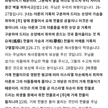
화평이시기 때문이라. 그분께서 둘을 하나로 만드사 우리 사이의
중간 벽을 허무시고
](엡2:14). 주님은 우리의 화평이십니다.
26-
27절입니다. [
너는 아론의 거룩히 구분하여 드리는 숫양의 가슴을
취하여 [주] 앞에 흔들어서 요제 헌물로 삼을지니 이것은 네
몫이니라. 너는 아론과 그의 아들들을 위한 숫양 곧 거룩히
구분하여 드리는 숫양에서 취하여 흔드는 것과 들어올리는 것 즉
요제(搖祭) 헌물의 가슴과 거제(擧祭) 헌물의 어깨를 거룩히
구별할지니라
.](26-27). 숫양의 가슴은 제사장들이 먹었습니다.
이는 주님께서 제사장들에게 보상을 주신 것입니다. 주님을
섬기는 자들에게 주님은 먹을 것을 주시고, 그들의 수고에 따라
좋은 것으로 보상해 주시는 분이십니다.
28절입니다. [
이것은
거제 헌물이므로 영원한 법규에 따라 이스라엘 자손에게서 취하여
아론과 그의 아들들에게 줄지니 그 까닭은 이것이 거제 헌물이기
때문이라. 이것은 거제 헌물 곧 이스라엘 자손이 화평 헌물로
드리는 희생물 중에서 취한 헌물로서 [주]께 거제 헌물이
될지니라
.](28). 거제 헌물은 들어 올리는 것인데 헌물을 주님