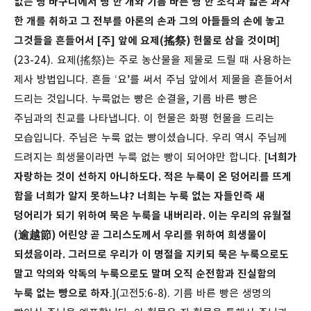
없는 빵 바구니에서 빵 한 개와 기름 바른 빵 한 조각과 얇은 과자
한 개를 취하고 그 전부를 아론의 손과 그의 아들들의 손에 놓고
그것들을 흔들어서 [주] 앞에 요제(搖祭) 헌물로 삼을 것이며
]
(23-24). 요제(搖祭)는 주로 농산물을 제물로 드릴 때 사용하는
제사 방법입니다. 흔들 ‘요’를 써서 주님 앞에서 제물을 흔들어서
드리는 것입니다. 누룩없는 빵은 순결을, 기름 바른 빵은
주님과의 친교를 나타냅니다. 이 헌물은 화평 헌물을 드리는
모습입니다. 주님은 누룩 없는 빵이셨습니다. 우리 역시 주님께
드려지는 희생물이라면 누룩 없는 빵이 되어야만 합니다. [
너희가
자랑하는 것이 선하지 아니하도다. 적은 누룩이 온 덩어리를 뜨게
함을 너희가 알지 못하느냐? 너희는 누룩 없는 자들인즉 새
덩어리가 되기 위하여 묵은 누룩을 내버리라. 이는 우리의 유월절
(逾越節) 어린양 곧 그리스도께서 우리를 위하여 희생물이
되셨음이라. 그러므로 우리가 이 명절을 지키되 묵은 누룩으로도
말고 악의와 악독의 누룩으로도 말며 오직 순전함과 진실함의
누룩 없는 빵으로 하자
.](고전5:6-8). 기름 바른 빵은 생명의