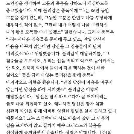
노인임을 생각하여 고문과 죽음을 당하느니 개심하도록
충고했습니다. 이때 폴리갑은 총독에게 “나는 86년 동안
그분을 섬겨 왔는데, 그동안 그분은 한번도 나를 부당하게
대우하신 적이 없소. 그런데 내가 어떻게 나를 구원하신
나의 왕을 모독할 수가 있겠소” 말했습니다. 그러자 총독은
“나는 사나운 짐승들을 준비해 두고 있소, 만일 당신이
마음을 바꾸지 않는다면 당신을 그 짐승들에게 던져
버리겠소”라고 위협했습니다. 폴리갑이 대답하기를, “그
짐승들을 부르시오. 우리는 선을 버리고 악으로 돌이켜서는
안 되오, 오히려 악에서 돌이켜 덕을 택하는 것이 선한
일이오” 뜻을 굽히지 않는 폴리갑을 향해 총독이
마지막으로 위협을 했습니다. “만일 당신이 마음을 바꾸지
않는다면 당신을 화형 시키겠소”. 폴리갑은 이렇게
대답했습니다. “당신은 잠시 타오르다가 곧 꺼져버리는
불로 나를 위협하고 있소. 왜냐하면 당신은 장차 임할
심판과 악인을 위해 예비된 영원한 형벌을 알지 못하고 있기
때문이요”. 그는 스데반이나 사도 바울이 갔던 그 믿음의
길을 포기하지 않고 끝까지 예수 그리스도와 복음을
신실하게 증거하면서 갔습니다. 성경은 말합니다. [
[주]의