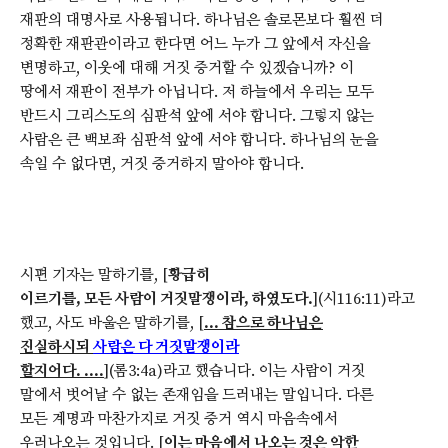
재판의 대명사로 사용됩니다. 하나님은 솔로몬보다 훨씬 더
정확한 재판관이라고 한다면 어느 누가 그 앞에서 자신을
변명하고, 이웃에 대해 거짓 증거할 수 있겠습니까? 이
땅에서 재판이 전부가 아닙니다. 저 하늘에서 우리는 모두
반드시 그리스도의 심판석 앞에 서야 합니다. 그렇지 않는
사람은 큰 백보좌 심판석 앞에 서야 합니다. 하나님의 눈을
속일 수 없다면, 거짓 증거하지 말아야 합니다.
시편 기자는 말하기를, [
황급히
이르기를, 모든 사람이 거짓말쟁이라, 하였도다.
](시116:11)라고
했고, 사도 바울은 말하기를, [
... 참으로 하나님은
진실하시되
사람은 다 거짓말쟁이라
할지어다. ....
](롬3:4a)라고 했습니다. 이는 사람이 거짓
말에서 벗어날 수 없는 존재임을 드러내는 말입니다. 다른
모든 계명과 마찬가지로 거짓 증거 역시 마음속에서
우러나오는 것입니다. [
이는 마음에서 나오는 것은 악한