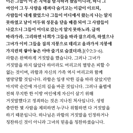
이는 그들이 이 온 지역을 탐지하러 왔음이니라, 하니 그
여인이 그 두 사람을 데려다 숨기고는 이같이 이르되,
사람들이 내게 왔었으나 그들이 어디에서 왔는지 나는 알지
못하였고 날이 어두워 성문을 닫을 때쯤 되어 그 사람들이
나갔으니 그들이 어디로 갔는지 알지 못하노라. 급히
따라가라. 그리하면 너희가 그들을 따라 잡으리라, 하였으나
그녀가 이미 그들을 집의 지붕으로 데리고 올라가서 지붕에
가지런히 쌓아 놓은 아마 줄기로 숨겼더라.
](수2:3~6).
라합은 완벽하게 거짓말을 했습니다. 그러나 그녀가
거짓말을 하지 않았다 하더라도 여리고의 멸망은 피할 수
없는 것이며, 라합과 자신의 가족 역시 여리고와 함께
멸망당할 것입니다. 라합은 일생 악한 길을 따라 살았지만
마지막 순간에 자신의 길을 바꾼 것입니다. 그러나 율법에
전혀 무지한 한 이방 여인에게 자신이 살기 위해
거짓말했다고 정죄하는 것은 지나친 처사입니다. 성령
충만한 몇 사람을 제외하면 누구나 위험하면 다 거짓말을
하기 때문입니다. 하나님은 라합의 거짓말을 인정하거나
칭찬하신 것이 아니라 그녀의 믿음을 칭찬하셨습니다.