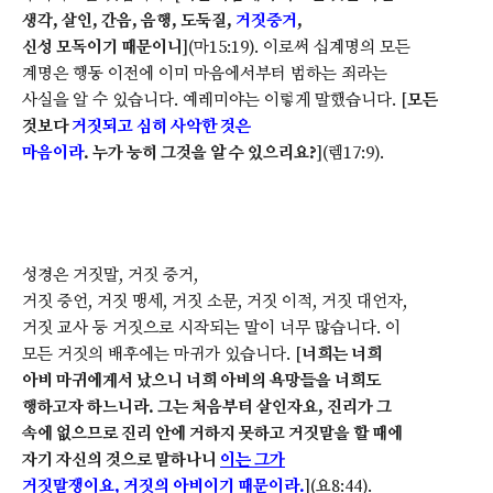
생각, 살인, 간음, 음행, 도둑질,
거짓증거
,
신성 모독이기 때문이니
](마15:19). 이로써 십계명의 모든
계명은 행동 이전에 이미 마음에서부터 범하는 죄라는
사실을 알 수 있습니다. 예레미야는 이렇게 말했습니다. [
모든
것보다
거짓되고 심히 사악한 것은
마음이라
. 누가 능히 그것을 알 수 있으리요?
](렘17:9).
성경은 거짓말, 거짓 증거,
거짓 증언, 거짓 맹세, 거짓 소문, 거짓 이적, 거짓 대언자,
거짓 교사 등 거짓으로 시작되는 말이 너무 많습니다. 이
모든 거짓의 배후에는 마귀가 있습니다. [
너희는 너희
아비 마귀에게서 났으니 너희 아비의 욕망들을 너희도
행하고자 하느니라. 그는 처음부터 살인자요, 진리가 그
속에 없으므로 진리 안에 거하지 못하고 거짓말을 할 때에
자기 자신의 것으로 말하나니
이는 그가
거짓말쟁이요, 거짓의 아비이기 때문이라.
](요8:44).