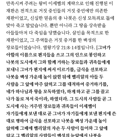
만족시켜 주려는 왕비 이세벨의 계략으로 인해 진행된 이
재판은 전적으로 거짓 증인들의 거짓 증언에만 의존한
재판이었고, 신실한 믿음의 종 나봇은 신성 모독죄로 돌에
맞아 죽고 말았습니다. 뿐만 아니라 그 땅을 상속받을
아들들마저 다 죽임을 당했습니다. 살인을 목적으로 한
재판이었고, 그 주역들은 거짓 증거를 한 백성의
장로들이었습니다. 열왕기상 21:8-14절입니다. [
그녀가
아합의 이름으로 편지들을 쓰고 그의 인으로 봉인하고
나봇의 도시에서 그와 함께 거하는 장로들과 귀족들에게
보내니 그녀가 편지에 써서 이르기를, 금식을 선포하고
나봇을 백성 가운데 높이 앉힌 뒤에 벨리알의 아들 두
사람을 그 앞에 마주 앉히고 그를 대적하여 증거하기를,
네가 하나님과 왕을 모독하였다, 하게 하고 곧 그를 끌고
나가 돌로 쳐서 죽이라, 하였더라. 그 도시의 사람들 곧 그
도시에 사는 거주민 장로들과 귀족들이 이세벨이
자기들에게 보낸 대로 곧 그녀가 자기들에게 보낸 편지에 쓴
대로 행하여 금식을 선포하고 나봇을 백성 가운데 높이
앉히매 그때에 벨리알의 자손 두 사람이 들어와 그 앞에
앉고 그 벨리알의 사람들이 백성의 눈앞에서 나봇을