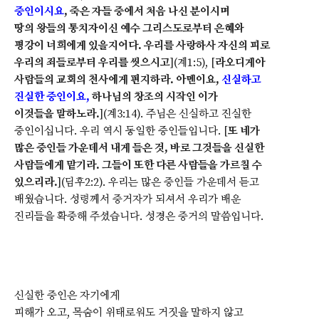
증인이시요
, 죽은 자들 중에서 처음 나신 분이시며
땅의 왕들의 통치자이신 예수 그리스도로부터 은혜와
평강이 너희에게 있을지어다. 우리를 사랑하사 자신의 피로
우리의 죄들로부터 우리를 씻으시고
](계1:5), [
라오디게아
사람들의 교회의 천사에게 편지하라. 아멘이요,
신실하고
진실한 증인이요,
하나님의 창조의 시작인 이가
이것들을 말하노라.
](계3:14). 주님은 신실하고 진실한
증인이십니다. 우리 역시 동일한 증인들입니다. [
또 네가
많은 증인들 가운데서 내게 들은 것, 바로 그것들을 신실한
사람들에게 맡기라. 그들이 또한 다른 사람들을 가르칠 수
있으리라.
](딤후2:2). 우리는 많은 증인들 가운데서 듣고
배웠습니다. 성령께서 증거자가 되셔서 우리가 배운
진리들을 확증해 주셨습니다. 성경은 증거의 말씀입니다.
신실한 증인은 자기에게
피해가 오고, 목숨이 위태로워도 거짓을 말하지 않고