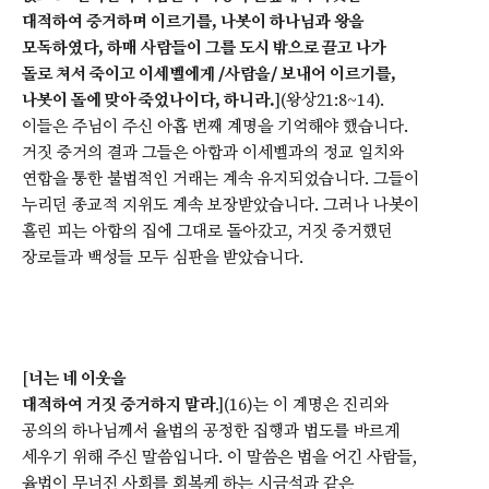
대적하여 증거하며 이르기를, 나봇이 하나님과 왕을
모독하였다, 하매 사람들이 그를 도시 밖으로 끌고 나가
돌로 쳐서 죽이고 이세벨에게 /사람을/ 보내어 이르기를,
나봇이 돌에 맞아 죽었나이다, 하니라.
](왕상21:8~14).
이들은 주님이 주신 아홉 번째 계명을 기억해야 했습니다.
거짓 증거의 결과 그들은 아합과 이세벨과의 정교 일치와
연합을 통한 불법적인 거래는 계속 유지되었습니다. 그들이
누리던 종교적 지위도 계속 보장받았습니다. 그러나 나봇이
흘린 피는 아합의 집에 그대로 돌아갔고, 거짓 증거했던
장로들과 백성들 모두 심판을 받았습니다.
[
너는 네 이웃을
대적하여 거짓 증거하지 말라
.](16)는 이 계명은 진리와
공의의 하나님께서 율법의 공정한 집행과 법도를 바르게
세우기 위해 주신 말씀입니다. 이 말씀은 법을 어긴 사람들,
율법이 무너진 사회를 회복케 하는 시금석과 같은