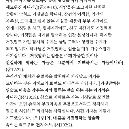
사람은 자기를 창조하신 분의 형상을 따라 지식에서
새로워진 자니라.
](골3:9-10). 사람들은 조그마한 난처한
상황이 닥쳐도 거짓말을 합니다. 잠깐의 어색함, 약간의
자존심, 드러내고 싶지 않는 사실들 때문에 부부 지간에도
쉽게 거짓말을 하고, 형제지간에도, 친구 지간에도 거짓말을
합니다. 거짓말은 자기를 방어하는 인간 본성입니다. 하지만
거짓말로 가린 잠시의 수치는 금방 드러나 영원한 수치가
되고 맙니다. 하나님은 거짓말하는 입술을 매우 가증스럽게
여기십니다. [
거짓말하는 입술은 주께 가증한 것이나
진실하게 행하는 자들은 그분께서 기뻐하시는 자들이니라
]
(잠12:22).
순간적인 재치와 순발력을 발휘해서 거짓말로 위기를
모면하는 것은 지혜로와 보여도 어리석은 자입니다. [
거짓말하는
입술로 미움을 감추는 자와 헐뜯는 말을 내는 자는 어리석은
자니라.
](잠10:18). 참으로 지혜로운 자는 거짓말로 모면할
순간이 오면 손해와 부끄러움을 무릎쓰고서라도 정직하게
잘못을 시인하고 회개하는 사람입니다. 시편 기자는 이렇게
기도했습니다. [
오 [주]여,
내 혼을 거짓말하는 입술과
속이는 혀로부터 건지소서
.
](시102:2).