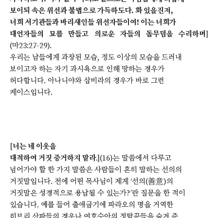
보이되 속은 위선과 불법으로 가득하도다. 화 있을진저,
너희 서기관들과 바리새인들 위선자들이여! 이는 너희가
대언자들의 묘를 만들고 의로운 자들의 돌무덤을 수리하며
]
(마23:27-29).
우리는 남들에게 과장된 모습, 정도 이상의 모습을 드러내
보이고자 하는 자기 과시욕으로 인해 망하는 경우가
허다합니다. 아나니야와 삽비라의 경우가 바로 그런
케이스입니다.
[
너는 네 이웃을
대적하여 거짓 증거하지 말라
.](16)는 말씀에서 다루고
넘어가야 할 한 가지 말씀은 사람들이 흔히 말하는 선의의
거짓말입니다. 전에 어떤 목사님이 제게 ‘선의(善意)의
거짓말은 성경적으로 용납될 수 있는가?’란 질문을 한 적이
있습니다. 예를 들어 출애굽기에 파라오의 명을 거역한
히브리 산파들의 경우나 여호수아의 정탐꾼들을 숨겨 준