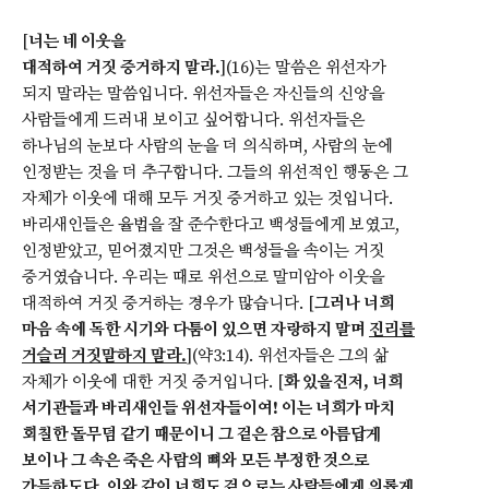
[
너는 네 이웃을
대적하여 거짓 증거하지 말라.
](16)는 말씀은 위선자가
되지 말라는 말씀입니다. 위선자들은 자신들의 신앙을
사람들에게 드러내 보이고 싶어합니다. 위선자들은
하나님의 눈보다 사람의 눈을 더 의식하며, 사람의 눈에
인정받는 것을 더 추구합니다. 그들의 위선적인 행동은 그
자체가 이웃에 대해 모두 거짓 증거하고 있는 것입니다.
바리새인들은 율법을 잘 준수한다고 백성들에게 보였고,
인정받았고, 믿어졌지만 그것은 백성들을 속이는 거짓
증거였습니다. 우리는 때로 위선으로 말미암아 이웃을
대적하여 거짓 증거하는 경우가 많습니다. [
그러나 너희
마음 속에 독한 시기와 다툼이 있으면 자랑하지 말며
진리를
거슬러 거짓말하지 말라.
](약3:14). 위선자들은 그의 삶
자체가 이웃에 대한 거짓 증거입니다. [
화 있을진저, 너희
서기관들과 바리새인들 위선자들이여! 이는 너희가 마치
회칠한 돌무덤 같기 때문이니 그 겉은 참으로 아름답게
보이나 그 속은 죽은 사람의 뼈와 모든 부정한 것으로
가득하도다. 이와 같이 너희도 겉으로는 사람들에게 의롭게