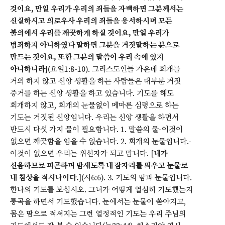
것이요, 만일 우리가 우리의 죄들을 자백하면 그분께서는
신실하시고 의로우사 우리의 죄들을 용서하시며 모든
불의에서 우리를 깨끗하게 하실 것이요, 만일 우리가
범죄하지 아니하였다 말하면 그분을 거짓말하는 분으로
만드는 것이요, 또한 그분의 말씀이 우리 속에 있지
아니하니라
](요일1:8-10). 그리스도인들 가운데 회개를
거의 하지 않고 신앙 생활을 하는 사람들은 대부분 거짓
증거를 하는 신앙 생활을 하고 있습니다. 기도를 해도
회개하지 않고, 회개의 눈물없이 메마른 심령으로 하는
기도는 거짓된 신앙입니다. 우리는 신앙 생활을 하면서
반드시 다섯 가지 물이 필요합니다. 1. 말씀의 물-이것이
없으면 깨끗함을 입을 수 없습니다. 2. 회개의 눈물입니다.-
이것이 없으면 우리는 위선자가 되고 맙니다. [
내가
신음하므로 피곤하며 밤새도록 내 잠자리를 띄우고 눈물로
내 침상을 적시나이다.
](시6:6). 3. 기도의 땀과 눈물입니다.
한나의 기도를 보십시오. 그녀가 어떻게 열심히 기도했는지
통곡을 하면서 기도했습니다. 눈에서는 눈물이 쏟아지고,
몸은 땀으로 적셔지는 그런 열정적인 기도는 우리 주님의