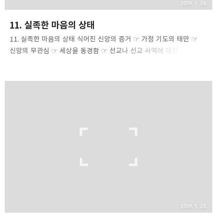
2009. 1. 28.
11. 실족한 마음의 상태
11. 실족한 마음의 상태 식어진 신앙의 증거 ☞ 가정 기도의 태만 ☞
신앙의 무관심 ☞ 세상을 동경함 ☞ 선교나 선교 사역에 대한 무관심 ☞
은밀한 기도의 결여 ☞ 비판하는 영 ☞ 도덕 규율의 기준 완화 ☞ 쉽게
분을 내거나 절제되지 않는 성질 ☞ 성경에 대한 관심이 떨어짐 ☞
구령에 대한 열정이 식어짐 ⊙ 신앙 성장을 위해 도움이 되는 각종
모임이나 그런 사람들과의 교제를 피함 ⊙ 예배를 전혀 즐기지 못함 ⊙
사람을 두려워하는 마음이 생기면 신앙이 식어진 상태의 명확한
증거임 ⊙ 사소한 이유로 기도 모임을 빠짐 ⊙ 사소한 형식이나
의식등에 대해 자꾸 의의를 제기하고 싶고 마음에 들지 않음 저는
그리스도인들의 마음 가운데 일어난 믿음의 실족 상태를 알아보는
흔한 방법이 있음을 압니다. 그리스도인들이 어..
2009. 1. 28.