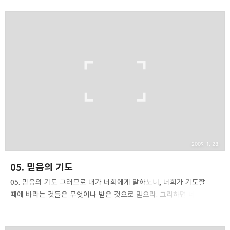
줄줄 알거든 하물며 하늘에 계신 너희 아버지께서 구하는 자들에게
성령을 주시지 않겠느냐?" (눅11:13). 여러분이 성령을 구한다면,
하나님께서 약속대로 응답하실 것입니다 성령 충만의 결과 여러분이
하나님의 영으로 충만하다면, 여러분은 교회와 세상의 관점에서 볼 때
매우 곤란한 입장에 처하게 된다는 점을 명심해야 합니다. 성령 충만을
갈구하는 몇몇 영적인 식도락가들은 성령 충만은 너무나 행복하고도
황홀한 경험이나 상태를 가져다 줄 것이라고 생각합니다. 어떤
사람들은 성령 충만을 입으면, 모든 문제가 해결되..
2009. 1. 28.
05. 믿음의 기도
05. 믿음의 기도 그러므로 내가 너희에게 말하노니, 너희가 기도할
때에 바라는 것들은 무엇이나 받은 것으로 믿으라. 그리하면 너희 것이
되리라. 막11:24 여러분은 먼저 하나님께서 여러분에게 반드시 축복을
주실 것이라는 증거를 가져야 합니다. 다니엘은 어떻게 그런 믿음의